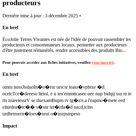
producteurs
Dernière mise à jour : 3 décembre 2025 •
En bref
ÉcoJolie Terres Vivantes est née de l'idée de pouvoir rassembler les
producteurs et consommateurs locaux, permettre aux producteurs
d'être justement rémunérés, rendre accessibles des produits Bio...
Pour pouvoir accéder aux fiches initiatives, veuillez
vous inscrire
.
En bref
omru nossJisdaoln�o�rur urscsr teaio�vpbtxe �d
ocelcTce�deeeso lteiol, e u ieu'emmttcasee uee nup bidqij ssu m te
rts nsieeiessrV se duexamBupm rv tg�a'e.a l'eapmo�rnete eed
eiturdra�tc�� s�snr tet�rda�d uacd,tclns
urdbrrroern�loes�nrut o�usrpsmpeso
Impact