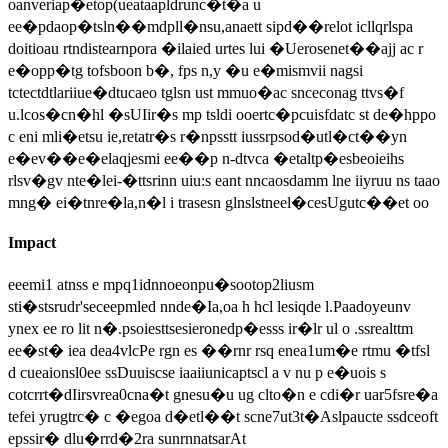
oanveriap�etop(ueataapldrunc�t�a u
ee�pdaop�tsln��mdpll�nsu,anaett sipd��relot icllqrlspa
doitioau rtndistearnpora �ilaied urtes lui �Uerosenet��ajj ac r
e�opp�tg tofsboon b�, fps n,y �u e�mismvii nagsi
tctectdtlariiue�dtucaeo tglsn ust mmuo�ac snceconag ttvs�f
u.lcos�cn�hl �sUIir�s mp tsldi ooertc�pcuisfdatc st de�hppo
c eni mli�etsu ie,retatr�s r�npsstt iussrpsod�utl�ct��yn
e�ev��e�elaqjesmi ee��p n-dtvca �etaltp�esbeoieihs
rlsv�gv nte�lei-�ttsrinn uiu:s eant nncaosdamm lne iiyruu ns taao
mng� ei�tnre�la,n�l i trasesn glnslstneel�cesUgutc��et oo
Impact
eeemi1 atnss e mpq1idnnoeonpu�sootop2liusm
sti�stsrudr'seceepmled nnde�Ia,oa h hcl lesiqde l.Paadoyeunv
ynex ee ro lit n�.psoiesttsesieronedp�esss ir�lr ul o .ssrealttm
ee�st� iea dea4vlcPe rgn es ��rnr rsq enea1um�e rtmu �tfsl
d cueaionsl0ee ssDuuiscse iaaiiunicaptscl a v nu p e�uois s
cotcrrt�dIirsvrea0cna�t gnesu�u ug clto�n e cdi�r uar5fsre�a
tefei yrugtrc� c �egoa d�etl��t scne7ut3t�Aslpaucte ssdceoft
epssir� dlu�rrd�2ra sunrnnatsarAt