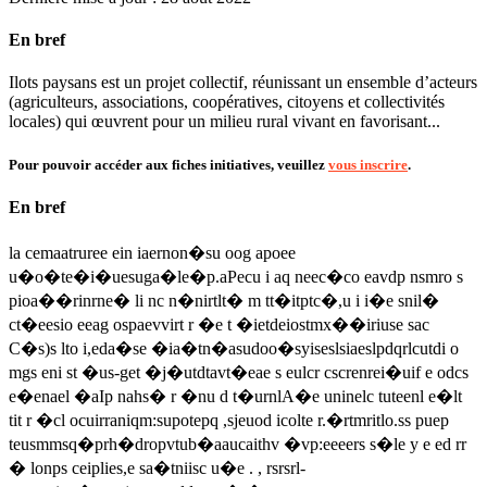
En bref
Ilots paysans est un projet collectif, réunissant un ensemble d’acteurs
(agriculteurs, associations, coopératives, citoyens et collectivités
locales) qui œuvrent pour un milieu rural vivant en favorisant...
Pour pouvoir accéder aux fiches initiatives, veuillez
vous inscrire
.
En bref
la cemaatruree ein iaernon�su oog apoee
u�o�te�i�uesuga�le�p.aPecu i aq neec�co eavdp nsmro s
pioa��rinrne� li nc n�nirtlt� m tt�itptc�,u i i�e snil�
ct�eesio eeag ospaevvirt r �e t �ietdeiostmx��iriuse sac
C�s)s lto i,eda�se �ia�tn�asudoo�syiseslsiaeslpdqrlcutdi o
mgs eni st �us-get �j�utdtavt�eae s eulcr cscrenrei�uif e odcs
e�enael �aIp nahs� r �nu d t�urnlA�e uninelc tuteenl e�lt
tit r �cl ocuirraniqm:supotepq ,sjeuod icolte r.�rtmritlo.ss puep
teusmmsq�prh�dropvtub�aaucaithv �vp:eeeers s�le y e ed rr
� lonps ceiplies,e sa�tniisc u�e . , rsrsrl-