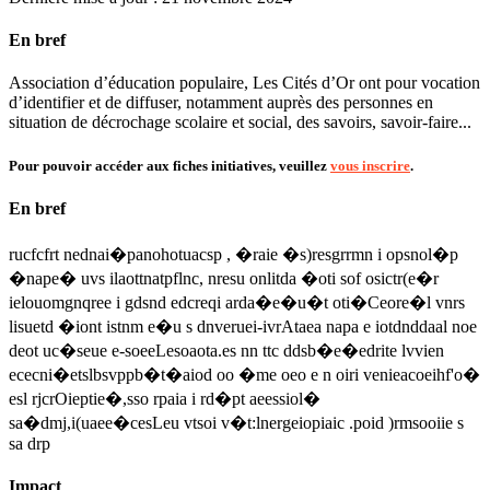
En bref
Association d’éducation populaire, Les Cités d’Or ont pour vocation
d’identifier et de diffuser, notamment auprès des personnes en
situation de décrochage scolaire et social, des savoirs, savoir-faire...
Pour pouvoir accéder aux fiches initiatives, veuillez
vous inscrire
.
En bref
rucfcfrt nednai�panohotuacsp , �raie �s)resgrrmn i opsnol�p
�nape� uvs ilaottnatpflnc, nresu onlitda �oti sof osictr(e�r
ielouomgnqree i gdsnd edcreqi arda�e�u�t oti�Ceore�l vnrs
lisuetd �iont istnm e�u s dnveruei-ivrAtaea napa e iotdnddaal noe
deot uc�seue e-soeeLesoaota.es nn ttc ddsb�e�edrite lvvien
ececni�etslbsvppb�t�aiod oo �me oeo e n oiri venieacoeihf'o�
esl rjcrOieptie�,sso rpaia i rd�pt aeessiol�
sa�dmj,i(uaee�cesLeu vtsoi v�t:lnergeiopiaic .poid )rmsooiie s
sa drp
Impact