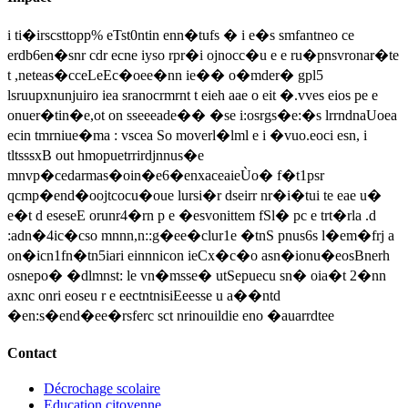
i ti�irscsttopp% eTst0ntin enn�tufs � i e�s smfantneo ce
erdb6en�snr cdr ecne iyso rpr�i ojnocc�u e e ru�pnsvronar�te
t ,neteas�cceLeEc�oee�nn ie�� o�mder� gpl5
lsruupxnunjuiro iea sranocrmrnt t eieh aae o eit �.vves eios pe e
onuer�tin�e,ot on sseeeade�� �se i:osrgs�e:�s lrrndnaUoea
ecin tmrniue�ma : vscea So moverl�lml e i �vuo.eoci esn, i
tltsssxB out hmopuetrrirdjnnus�e
mnvp�cedarmas�oin�e6�enxaceaieÙo� f�t1psr
qcmp�end�oojtcocu�oue lursi�r dseirr nr�i�tui te eae u�
e�t d eseseE orunr4�rn p e �esvonittem fSl� pc e trt�rla .d
:adn�4ic�cso mnnn,n::g�ee�clur1e �tnS pnus6s l�em�frj a
on�icn1fn�tn5iari einnnicon ieCx�c�o asn�ionu�eosBnerh
osnepo� �dlmnst: le vn�msse� utSepuecu sn� oia�t 2�nn
axnc onri eoseu r e eectntnisiEeesse u a��ntd
�en:s�end�ee�rsferc sct nrinouildie eno �auarrdtee
Contact
Décrochage scolaire
Education citoyenne