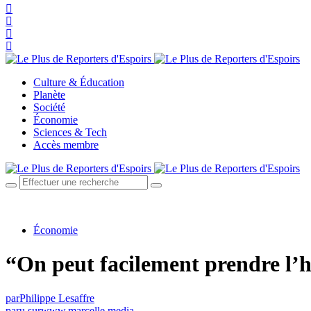
Culture & Éducation
Planète
Société
Économie
Sciences & Tech
Accès membre
Économie
“On peut facilement prendre l’h
par
Philippe Lesaffre
paru sur
www.marcelle.media