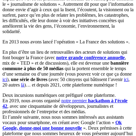
le « journalisme de solutions ». Autrement dit pour que l’information
donne envie d’agir à ceux qui la lisent, l’écoutent, la visionnent ou la
surfent, parce qu’en plus de relater les problèmes, les catastrophes,
les difficultés, elle leur donne à voir des initiatives concrètes qui
améliorent la vie des gens, l’économie, l’environnement, la
solidarité.
En 2013 nous avons lancé l’opération « La France des solutions ».
En plus d’être un lieu de retrouvailles des acteurs de solutions qui
font bouger la France (avec
notre grande conférence annuelle
,
mix de « TED » et de discussions), elle est devenue une
bannière
commune à plus de 50 médias
qui la portent ensemble le temps
d’une semaine ou d‘une journée (vous pouvez voir ce que ça donne
ici
),
une série de
livres
(avec 50 citoyens qui bâtissent l’avenir
ici
,
20 autres
là
)… et depuis 2021, cette plateforme numérique !
Deux incursions numériques ont préfiguré cette plateforme.
En 2019, nous avons organisé
notre premier
hackathon à l’école
42
, avec une cinquantaine de développeurs, journalistes et
professionnels de l’entreprise et des médias.
Et l’année suivante, nous nous sommes intéressés aux assistants
vocaux pour smartphone, en créant avec Google l’action «
Ok
Google, donne-moi une bonne nouvelle
». Deux prémisses à cette
plateforme que nous sommes heureux de vous présenter aujourd’hui