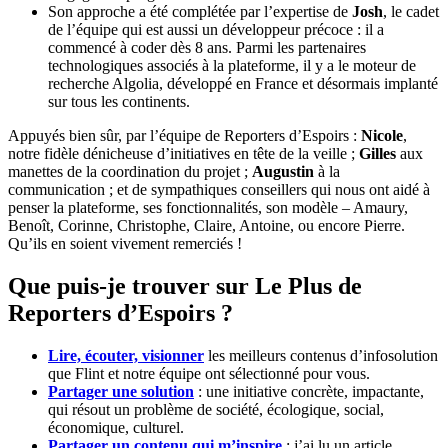
Son approche a été complétée par l’expertise de
Josh
, le cadet
de l’équipe qui est aussi un développeur précoce : il a
commencé à coder dès 8 ans. Parmi les partenaires
technologiques associés à la plateforme, il y a le moteur de
recherche Algolia, développé en France et désormais implanté
sur tous les continents.
Appuyés bien sûr, par l’équipe de Reporters d’Espoirs :
Nicole
,
notre fidèle dénicheuse d’initiatives en tête de la veille ;
Gilles
aux
manettes de la coordination du projet ;
Augustin
à la
communication ; et de sympathiques conseillers qui nous ont aidé à
penser la plateforme, ses fonctionnalités, son modèle – Amaury,
Benoît, Corinne, Christophe, Claire, Antoine, ou encore Pierre.
Qu’ils en soient vivement remerciés !
Que puis-je trouver sur Le Plus de
Reporters d’Espoirs ?
Lire, écouter, visionner
les meilleurs contenus d’infosolution
que Flint et notre équipe ont sélectionné pour vous.
Partager une solution
: une initiative concrète, impactante,
qui résout un problème de société, écologique, social,
économique, culturel.
Partager un contenu qui m’inspire
: j’ai lu un article,