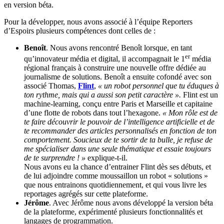
en version béta.
Pour la développer, nous avons associé à l’équipe Reporters
d’Espoirs plusieurs compétences dont celles de :
Benoît
. Nous avons rencontré Benoît lorsque, en tant
er
qu’innovateur média et digital, il accompagnait le 1
média
régional français à construire une nouvelle offre dédiée au
journalisme de solutions. Benoît a ensuite cofondé avec son
associé Thomas,
Flint
,
« un robot personnel que tu éduques à
ton rythme, mais qui a aussi son petit caractère ».
Flint est un
machine-learning, conçu entre Paris et Marseille et capitaine
d’une flotte de robots dans tout l’hexagone.
« Mon rôle est de
te faire découvrir le pouvoir de l’intelligence artificielle et de
te recommander des articles personnalisés en fonction de ton
comportement. Soucieux de te sortir de ta bulle, je refuse de
me spécialiser dans une seule thématique et essaie toujours
de te surprendre ! »
explique-t-il.
Nous avons eu la chance d’entrainer Flint dès ses débuts, et
de lui adjoindre comme moussaillon un robot « solutions »
que nous entrainons quotidiennement, et qui vous livre les
reportages agrégés sur cette plateforme.
Jérôme
. Avec Jérôme nous avons développé la version béta
de la plateforme, expérimenté plusieurs fonctionnalités et
langages de programmation.