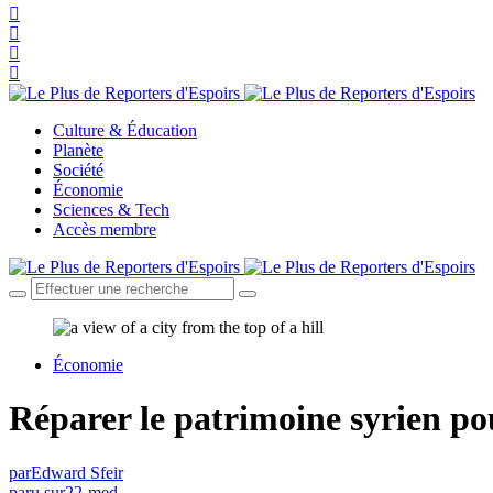
Culture & Éducation
Planète
Société
Économie
Sciences & Tech
Accès membre
Économie
Réparer le patrimoine syrien po
par
Edward Sfeir
paru sur
22-med