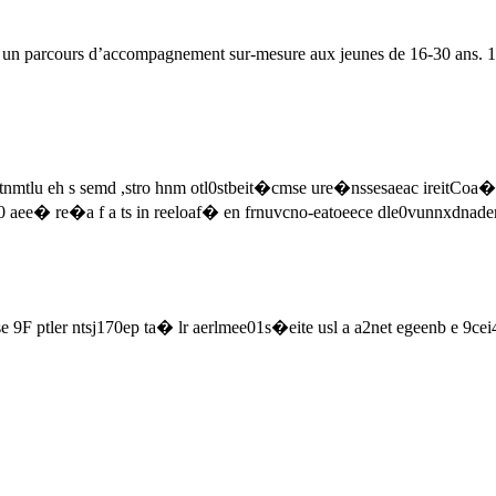
re un parcours d’accompagnement sur-mesure aux jeunes de 16-30 ans. 1
mtlu eh s semd ,stro hnm otl0stbeit�cmse ure�nssesaeac ireitCoa�
t0 aee� re�a f a ts in reeloaf� en frnuvcno-eatoeece dle0vunnxd
 ptler ntsj170ep ta� lr aerlmee01s�eite usl a a2net egeenb e 9cei4