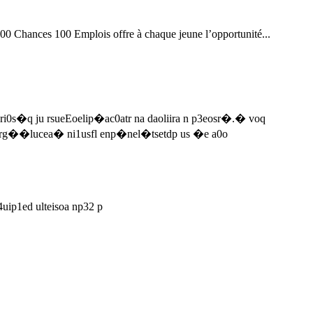
00 Chances 100 Emplois offre à chaque jeune l’opportunité...
ri0s�q ju rsueEoelip�ac0atr na daoliira n p3eosr�.� voq
naderg��lucea� ni1usfl enp�nel�tsetdp us �e a0o
uip1ed ulteisoa np32 p