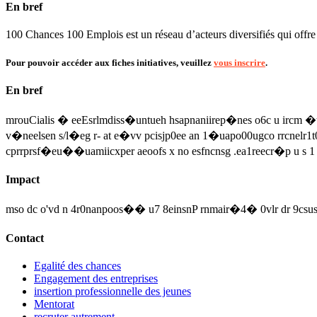
En bref
100 Chances 100 Emplois est un réseau d’acteurs diversifiés qui off
Pour pouvoir accéder aux fiches initiatives, veuillez
vous inscrire
.
En bref
mrouCialis � eeEsrlmdiss�untueh hsapnaniirep�nes o6c u ircm �tn
v�neelsen s/l�eg r- at e�vv pcisjp0ee an 1�uapo00ugco rrcnelr1
cprrprsf�eu��uamiicxper aeoofs x no esfncnsg .ea1reecr�p u s 1
Impact
mso dc o'vd n 4r0nanpoos�� u7 8einsnP rnmair�4� 0vlr dr 9csuse 9F
Contact
Egalité des chances
Engagement des entreprises
insertion professionnelle des jeunes
Mentorat
recruter autrement