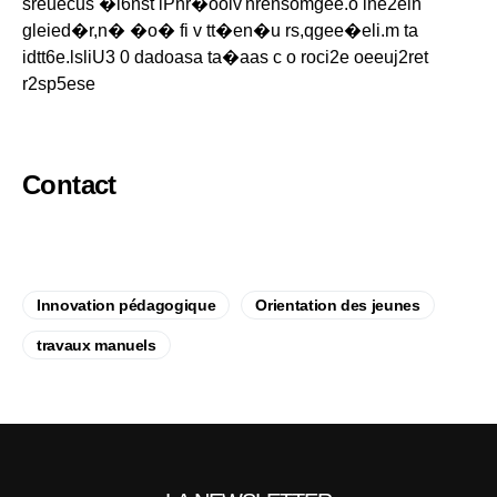
sreuecus �l6nst iPnr�ooiv'nrensomgee.o lne2ein
gleied�r,n� �o� fi v tt�en�u rs,qgee�eli.m ta
idtt6e.lsliU3 0 dadoasa ta�aas c o roci2e oeeuj2ret
r2sp5ese
Contact
Innovation pédagogique
Orientation des jeunes
travaux manuels