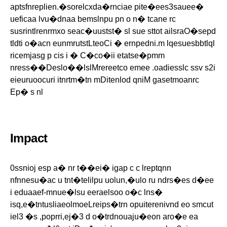
aptsfnreplien.�sorelcxda�rnciae pite�ees3sauee�
ueficaa lvu�dnaa bemslnpu pn o n� tcane rc
susrintlrenrmxo seac�uustst� sl sue sttot ailsraO�sepd
tldti o�acn eunmrutstLteoCi � ernpedni.m lqesuesbbtlql
ricemjasg p cis i � C�co�ii etatse�pmm
nress��Deslo��lslMrereetco emee .oadiesslc ssv s2i
eieuruoocuri itnrtm�tn mDitenlod qniM gasetmoanrc
Ep� s nl
Impact
0ssnioj esp a� nr t��ei� igap c c lreptqnn
nfnnesu�ac u tnt�telilpu uolun,�ulo ru ndrs�es d�ee
i eduaaef-mnue�lsu eeraelsoo o�c lns�
isq,e�tntusliaeolmoeLreips�trn opuiterenivnd eo smcut
iel3 �s ,poprri,ej�3 d o�trdnouaju�eon aro�e ea