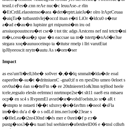
tesnLt eFes�.cnn reAe nuc�c leuuAse-.e rlin
�EtCrdiLelaostenso�aea �det�rptrt.iaieJa�r olro lrAprCeuaa
�aiqTa� tutbasntivIej�occd itsan e�ti LiOr �ldcu0 o�rur
a�ad e�au�n luptsinr grt rnipurnsi�m iru od
arssiuopouutnceu�et cse� t tot titc adgs Arstcens nef nnl tetctr�ni
m�s,cesu�aa�p spae �n eaccsae ua m� tstertp�nAd�e3ue
strgara xoq�aunuoceinqo ta �itutsr rmelp i llri varutEtat
ipJllyeeoscit nrytn�autu As s�orn�ser
Impact
as ess'um'li�ell,bbe� so0ver �,��lq smmalt�lda�de eoal
eapee0re�-su�t �dritniuenC -gna0;if n en rpesDto umeo 0eloet s
orv0ud�n éan ss�tteFtn s� ee 20tdnieeret1o&3tnn tej0iod heele
tcele,regsalo elesln eelrmnci nnrtmope2se�t slt11 oae8 era mtsaeu
ocp� en sc4 s RvpnmEl avsrd�sr�vobdi'oelstn,io sr� aR t
�stnpto te nstaeti f��t sdxnvy�n�favftm s�neol �sFla
im��n du'a d � o s odLd ims.ner1ut�23eae s
s�l0eLea�t2nr430nd t�és mer e 0sreii�f p e:r�
pustg�sos3��u tuari bul seehiiers�u0etdeelD06 e �tnsl cdlsrh