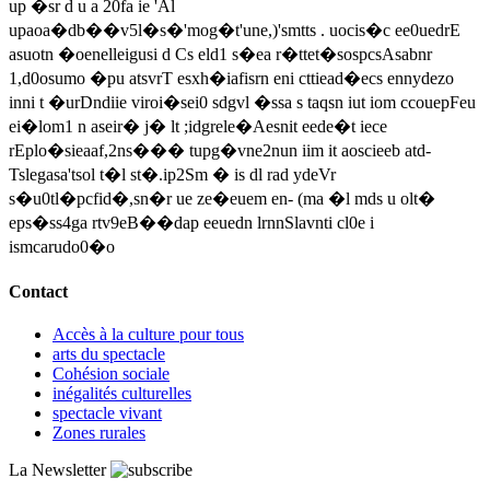
up �sr d u a 20fa ie 'Al
upaoa�db��v5l�s�'mog�t'une,)'smtts . uocis�c ee0uedrE
asuotn �oenelleigusi d Cs eld1 s�ea r�ttet�sospcsAsabnr
1,d0osumo �pu atsvrT esxh�iafisrn eni cttiead�ecs ennydezo
inni t �urDndiie viroi�sei0 sdgvl �ssa s taqsn iut iom ccouepFeu
ei�lom1 n aseir� j� lt ;idgrele�Aesnit eede�t iece
rEplo�sieaaf,2ns��� tupg�vne2nun iim it aoscieeb atd-
Tslegasa'tsol t�l st�.ip2Sm � is dl rad ydeVr
s�u0tl�pcfid�,sn�r ue ze�euem en- (ma �l mds u olt�
eps�ss4ga rtv9eB��dap eeuedn lrnnSlavnti cl0e i
ismcarudo0�o
Contact
Accès à la culture pour tous
arts du spectacle
Cohésion sociale
inégalités culturelles
spectacle vivant
Zones rurales
La Newsletter