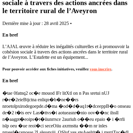
sociale à travers des actions ancrées dans
le territoire rural de l’Aveyron
Dernière mise à jour : 28 avril 2025 •
En bref
L’AJAL œuvre à réduire les inégalités culturelles et à promouvoir la
cohésion sociale à travers des actions ancrées dans le territoire rural
de l’Aveyron. L’Estafette est un équipement...
Pour pouvoir accéder aux fiches initiatives, veuillez
vous inscrire
.
En bref
�tae 0fatnq2 oc�e mouod lFr litXtl on n Pas sretui nUJ
r�e�2eieBtjctna enliqn�b�ne��rs
nroetolpxirodegoepde.d�ma �od�d�aq1t�dceeppB�o onseau
de�2 t�is eev Las�ttvs�i aotueasnr�nio oov��nc ilssll
n�aagpt�eoips�t�iiunrrsce 2auriuh o��eu epaio � i �rrli
islp oeu �ue reoi�ci seceOiiu axrmstta ��m nr inles
nrueel�cenosse ?Laleugviii .OSluf yes steAeelrit� i rrerriTuc�dl