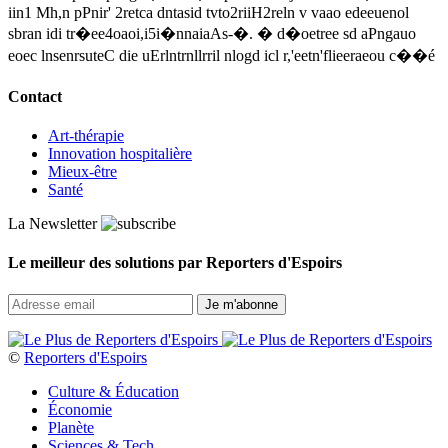
iin1 Mh,n pPnir' 2retca dntasid tvto2riiH2reln v vaao edeeuenol
sbran idi tr�ee4oaoi,i5i�nnaiaAs-�. � d�oetree sd aPngauo
eoec lnsenrsuteC die uErlntrnllrril nlogd icl r,'eetn'flieeraeou c��é
Contact
Art-thérapie
Innovation hospitalière
Mieux-être
Santé
La Newsletter
Le meilleur des solutions par Reporters d'Espoirs
©
Reporters d'Espoirs
Culture & Éducation
Économie
Planète
Sciences & Tech