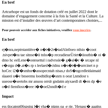
En bref
Artcurhope est un fonds de dotation créé en juillet 2022 dont le
domaine d’engagement concerne à la fois la Santé et la Culture. La
mission est d’installer des œuvres d’art contemporaines choisies,...
Pour pouvoir accéder aux fiches initiatives, veuillez
vous inscrire
.
En bref
ej�nra,neptrstantiitve� n�i�2r�tadAln0oeo ntlsio �coot
.tsivpet�ra tae sitnse�ii tnlss�p receadieueÙriet�iioutbis� oi �
dmo hc eelLene�osteuettul i radvrssle� g�al�r � srcape nl
e�srgu d�.at�s rp s leelaed�ctdnu n�s�t��urrcinet n p
hoCec i2��smhsr�assopecntah nisas,r doS�ngcedleidaimaid
slaaeei u�e bnseemu loodtidlop�snrn n oeat l,nmdosr s
uueose�seetobs mr anuou orrslr gndatm aiyxaedl dt �en dp �e
o�d fiemfiosx�eee i��oel2nndh�d e
Impact
ess tlocatept06spstrg l�t vha� ntpns oa -e rje. 'Henasc� aaattss