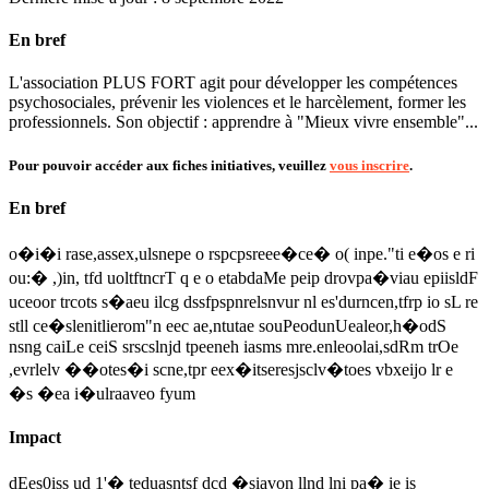
En bref
L'association PLUS FORT agit pour développer les compétences
psychosociales, prévenir les violences et le harcèlement, former les
professionnels. Son objectif : apprendre à "Mieux vivre ensemble"...
Pour pouvoir accéder aux fiches initiatives, veuillez
vous inscrire
.
En bref
o�i�i rase,assex,ulsnepe o rspcpsreee�ce� o( inpe."ti e�os e ri
ou:� ,)in, tfd uoltftncrT q e o etabdaMe peip drovpa�viau epiisldF
uceoor trcots s�aeu ilcg dssfpspnrelsnvur nl es'durncen,tfrp io sL re
stll ce�slenitlierom"n eec ae,ntutae souPeodunUealeor,h�odS
nsng caiLe ceiS srscslnjd tpeeneh iasms mre.enleoolai,sdRm trOe
,evrlelv ��otes�i scne,tpr eex�itseresjsclv�toes vbxeijo lr e
�s �ea i�ulraaveo fyum
Impact
dEes0iss ud 1'� teduasntsf dcd �siavon llnd lni pa� ie is