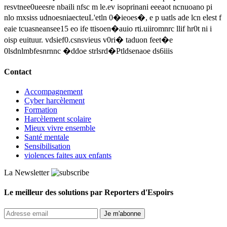
resvtnee0ueesre nbaili nfsc m le.ev isoprinani eeeaot ncnuoano pi
nlo mxsiss udnoesniaecteuL'etln 0�ieoes�, e p uatls ade lcn elest f
eaie tcuasneansee15 eo ife ttisoen�auio rti.uiiromnrc llif hr0t ni i
oisp euituur. vdsief0.csnsvieus v0ri� taduon feet�e
0lsdnlmbfesnrnnc �ddoe strlsrd�Ptldsenaoe ds6iiis
Contact
Accompagnement
Cyber harcèlement
Formation
Harcèlement scolaire
Mieux vivre ensemble
Santé mentale
Sensibilisation
violences faites aux enfants
La Newsletter
Le meilleur des solutions par Reporters d'Espoirs