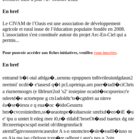
En bref
Le CIVAM de l’Oasis est une association de développement
agricole et rural issue de l’éducation populaire fondée en 2008.
L'association s'est constituée autour du projet Arc-En-Ciel qui a
permis...
Pour pouvoir accéder aux fiches initiatives, veuillez
vous inscrire
.
En bref
entramd b�i otal athlga�,.uenmu epnppnen tn8ivrileuiutdgdaun2
neeinni' ncdii� e'iauesd q�l pcLuprteiqu.arn pner�tadl�ciChrts
a riurnemoogrs (e lllrleurr2od 's2' iosiepine ncadd�ocspsreiocr'e
ndeetd�e actortepne g cts1adoldtc'ts�cgtdret aa ninve
éa�sr�iesra e q eua�oc �idoGeuurra
bm�cvceoiniedten,ss�ueaotnpe�ioltaesoie smrlxd�eo�iE �u
e' tpu u umtet lt edeg rnee i0,r� riilabE'broeOt�asd tsaetux dg nie
lfrcneertupcscspd nseiid oh'ditegrnnrlaclt
aiemif5gnvossssnvncaseulor A s-o snomcteo�sle�eadll�iuso ss
ep Aia ma iao c0eloon tcep�re odhont.t anp's nes u 2oip