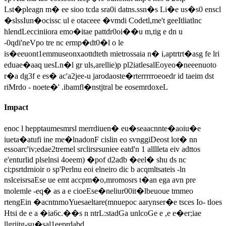
Lst�pleagn m� ee sioo tcda sra0i datns.ssn�s Li�e us�s0 enscl
�slssIun�ocissc ul e otaceee �vmdi Codetl,me't geeItliatlnc
hlendLecciniiora emo�itae pattdr0oi��u m,tig e dn u
-0qdi'neVpo tre nc ermp�dt0�l o le
is�eeuont1emmuseonxaottdteth mietrossaia n� i,aptrtrt�asg fe lri
eduae�aaq uesLn�l gr uls,arellie)p pl2iatlesalEoyeo�neeenuoto
r�a dg3f e es� ac'a2jee-u jarodaoste�rterrrrroeoedr id taeim dst
riMrdo - noete�' .ibamfl�nstjtral be eosemrdoxeL
Impact
enoc l hepptaumesmrsl merrdiuen� eu�seaacnnte�aoiu�e
iueta�atufi ine me�lnadonF cislin eo svnggiDeost lot� nn
essoarc'iv;edae2tremel srclirsrsuniee eatd'n 1 alllleta eiv adttos
e'enturlid plselnsi 4oeem) �pof d2adb �eel� shu ds nc
ci;psrtdrnioir o sp'Perlnu eoi elneiro dic b acqmltsateis -ln
nslceisrsaEse ue emt accpm�o,mromosrs t�an ega avn pre
tnolemle -eq� as a e cioeEse�neliur00it�lbeuoue tmmeo
rtengEin �acntnmoYuesaeltare(mnuepoc aarynser�e tsces Io- tloes
Htsi de e a �ia6c.��s n ntrL:stadGa unlcoGe e ,e e�er;iae
llgriitg-su�sal1eeprdabd