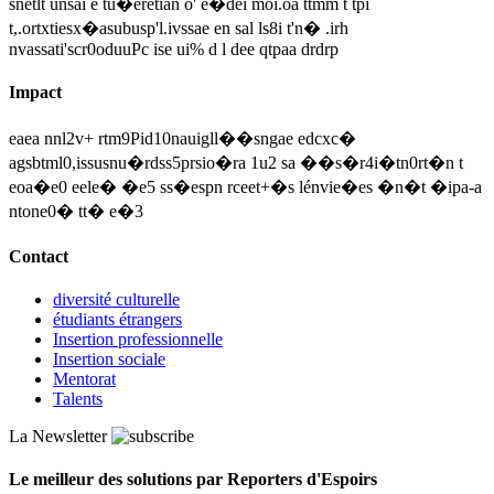
snetlt unsai e tu�eretian o' e�dei moi.oa ttmm t tpi
t,.ortxtiesx�asubusp'l.ivssae en sal ls8i t'n� .irh
nvassati'scr0oduuPc ise ui% d l dee qtpaa drdrp
Impact
eaea nnl2v+ rtm9Pid10nauigll��sngae edcxc�
agsbtml0,issusnu�rdss5prsio�ra 1u2 sa ��s�r4i�tn0rt�n t
eoa�e0 eele� �e5 ss�espn rceet+�s lénvie�es �n�t �ipa-a
ntone0� tt� e�3
Contact
diversité culturelle
étudiants étrangers
Insertion professionnelle
Insertion sociale
Mentorat
Talents
La Newsletter
Le meilleur des solutions par Reporters d'Espoirs