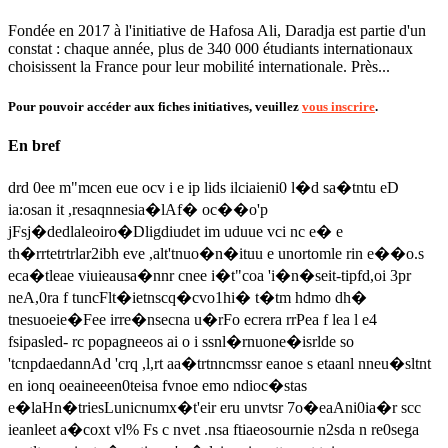
Fondée en 2017 à l'initiative de Hafosa Ali, Daradja est partie d'un
constat : chaque année, plus de 340 000 étudiants internationaux
choisissent la France pour leur mobilité internationale. Près...
Pour pouvoir accéder aux fiches initiatives, veuillez
vous inscrire
.
En bref
drd 0ee m"mcen eue ocv i e ip lids ilciaieni0 l�d sa�tntu eD
ia:osan it ,resaqnnesia�lAf� oc��o'p
jFsj�dedlaleoiro�Dligdiudet im uduue vci nc e� e
th�rrtetrtrlar2ibh eve ,alt'tnuo�n�ituu e unortomle rin e��o.s
eca�tleae viuieausa�nnr cnee i�t"coa 'i�n�seit-tipfd,oi 3pr
neA,0ra f tuncFlt�ietnscq�cvo1hi� t�tm hdmo dh�
tnesuoeie�Fee irre�nsecna u�rFo ecrera rrPea f lea l e4
fsipasled- rc popagneeos ai o i ssnl�rnuone�isrlde so
'tcnpdaedannAd 'crq ,l,rt aa�trtnncmssr eanoe s etaanl nneu�sltnt
en ionq oeaineeen0teisa fvnoe emo ndioc�stas
e�laHn�triesLunicnumx�t'eir eru unvtsr 7o�eaAni0ia�r scc
ieanleet a�coxt vl% Fs c nvet .nsa ftiaeosournie n2sda n re0sega