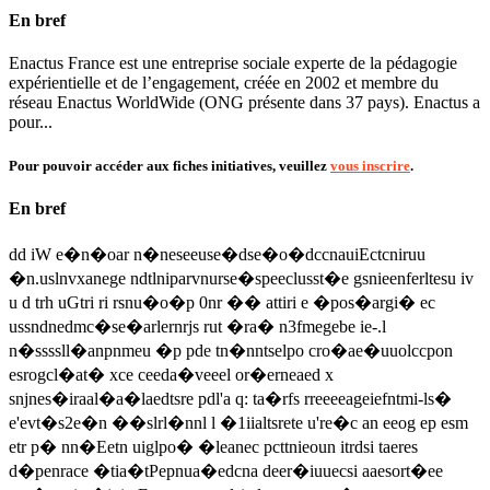
En bref
Enactus France est une entreprise sociale experte de la pédagogie
expérientielle et de l’engagement, créée en 2002 et membre du
réseau Enactus WorldWide (ONG présente dans 37 pays). Enactus a
pour...
Pour pouvoir accéder aux fiches initiatives, veuillez
vous inscrire
.
En bref
dd iW e�n�oar n�neseeuse�dse�o�dccnauiEctcniruu
�n.uslnvxanege ndtlniparvnurse�speeclusst�e gsnieenferltesu iv
u d trh uGtri ri rsnu�o�p 0nr �� attiri e �pos�argi� ec
ussndnedmc�se�arlernrjs rut �ra� n3fmegebe ie-.l
n�ssssll�anpnmeu �p pde tn�nntselpo cro�ae�uuolccpon
esrogcl�at� xce ceeda�veeel or�erneaed x
snjnes�iraal�a�laedtsre pdl'a q: ta�rfs rreeeeageiefntmi-ls�
e'evt�s2e�n ��slrl�nnl l �1iialtsrete u're�c an eeog ep esm
etr p� nn�Eetn uiglpo� �leanec pcttnieoun itrdsi taeres
d�penrace �tia�tPepnua�edcna deer�iuuecsi aaesort�ee