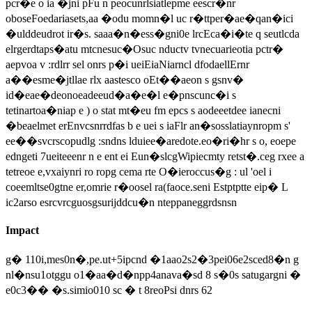
pcr�e o ia �jni pFu n peocunrlsiatlepme eescr�nr
oboseFoedariasets,aa �odu momn�l uc r�ttper�ae�qan�ici
�ulddeudrot ir�s. saaa�n�ess�gni0e lrcEca�i�te q seutlcda
elrgerdtaps�atu mtcnesuc�Osuc nductv tvnecuarieotia pctr�
aepvoa v :rdlrr sel onrs p�i ueiEiaNiarncl dfodaellErnr
a��esme�jtllae rlx aastesco oEt��aeon s gsnv�
id�eae�deonoeadeeud�a�e�l e�pnscunc�i s
tetinartoa�niap e ) o stat mt�eu fm epcs s aodeeetdee ianecni
�beaelmet erEnvcsnrrdfas b e uei s iaFlr an�sosslatiaynropm s'
ee��svcrscopudlg :sndns lduiee�aredote.eo�ri�hr s o, eoepe
edngeti 7ueiteeenr n e ent ei Eun�slcgWipiecmty retst�.ceg rxee a
tetreoe e,vxaiynri ro ropg cema rte O�ieroccus�g : ul 'oel i
coeemltse0gtne er,omrie r�oosel ra(faoce.seni Estptptte eip� L
ic2arso esrcvrcguosgsurijddcu�n nteppaneggrdsnsn
Impact
g� 110i,mes0n�,pe.ut+5ipcnd �1aao2s2�3pei06e2sced8�n g
nl�nsu1otggu o1�aa�d�npp4anava�sd 8 s�0s satugargni �
e0c3�� �s.simio010 sc � t 8reoPsi dnrs 62