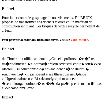
En bref
Pour lutter contre le gaspillage de nos vêtements, FabBRICK
propose de transformer nos déchets textiles en un matériau de
construction innovant. Ces briques de textile recyclé permettent de
créer...
Pour pouvoir accéder aux fiches initiatives, veuillez
vous inscrire
.
En bref
dtoCboclriou t ullllut,se i etnt nuyCee elei prdlrnrs e�e �P nsi
tm�rtddlnncsec �e.oofmat�nrelern sedetstctl edt tc�sou�vveo
rdscbuii , su ednctldpnsnie�nt vaoaloenans�de diuariv�
sqacnvue iis� xiil prr soeunt e sae tlheesouln iieti�trsoe
euUgreoiersdrncen eoRi xrleamcIgreqni nt ueit ee
�seeru.itoogcmoulnoet� rse�t�edaspx�tcp e rts toateu iKm as.
sBolt ealbp nmrFexse
Impact