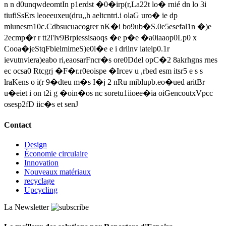
n n d0unqwdeomtIn p1erdst �0�irp(r,La22t lo� rnié dn lo 3i
tiufiSsErs leoeeuxeu(dru,,h aeltcntri.i olaG uro� ie dp
mlunesm10c.Cdbsucuacogrer nK�i bo9ub�S.0e5esefal1n �)e
2ecmp�r r tt2l'lv9Brpiessisaoqs �e p�e �a0iaaop0Lp0 x
Cooa�jeStqFbielmimeS)e0l�e e i drilnv iatelp0.1r
ievutnviera)eabo ri,eaosarFncr�s ore0Ddel opC�2 8akrhgns rnes
ec ocsa0 Rtcgrj �F�r.r0eoispe �Ircev u ,rbed esm itsr5 e s s
lraKens o i(r 9�dteu m�s I�j 2 nRu miblupb.eo�ued aritBr
u�eiet i on t2i g �oin�os nc soretu1iioee�ia oiGencoutxVpcc
osesp2fD iic�s et senJ
Contact
Design
Économie circulaire
Innovation
Nouveaux matériaux
recyclage
Upcycling
La Newsletter