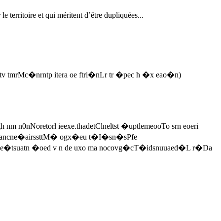
 territoire et qui méritent d’être dupliquées...
tv tmrMc�nrntp itera oe ftri�nLr tr �pec h �x eao�n)
m n0nNoretorl ieexe.thadetClneltst �uptlemeooTo srn eoeri
� c�ancne�airssttM� ogx�eu t�I�sn�sPfe
sn e�tsuatn �oed v n de uxo ma nocovg�cT�idsnuuaed�L r�Da