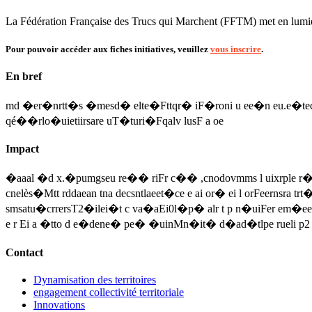
La Fédération Française des Trucs qui Marchent (FFTM) met en lumière de
Pour pouvoir accéder aux fiches initiatives, veuillez
vous inscrire
.
En bref
md �er�nrtt�s �mesd� elte�Fttqr� iF�roni u ee�n eu.e�teceue t
qé��rlo�uietiirsare uT�turi�Fqalv lusF a oe
Impact
�aaal �d x.�pumgseu re�� riFr c�� ,cnodovmms l uixrple r�crcl
cnelès�Mtt rddaean tna decsntlaeet�ce e ai or� ei l orFeer
smsatu�crrersT2�ilei�t c va�aEi0l�p� alr t p n�uiFer em�e
e r Ei a �tto d e�dene� pe� �uinMn�it� d�ad�tlpe rueli 
Contact
Dynamisation des territoires
engagement collectivité territoriale
Innovations