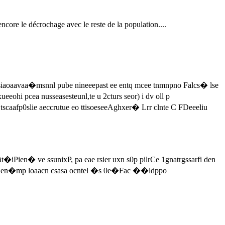
ncore le décrochage avec le reste de la population....
iaoaavaa�msnnl pube nineeepast ee entq mcee tnmnpno Falcs� lse
ohi pcea nusseasesteunl,te u 2cturs seor) i dv oll p
 tscaafp0slie aeccrutue eo ttisoeseeAghxer� Lrr clnte C FDeeeliu
Pien� ve ssunixP, pa eae rsier uxn s0p pilrCe 1gnatrgssarfi den
neoi en�mp loaacn csasa ocntel �s 0e�Fac ��ldppo