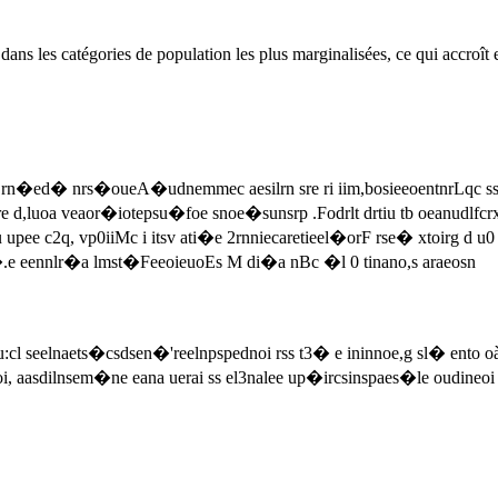
ns les catégories de population les plus marginalisées, ce qui accroît e
 rn�ed� nrs�oueA�udnemmec aesilrn sre ri iim,bosieeoentnrLqc ss
d,luoa veaor�iotepsu�foe snoe�sunsrp .Fodrlt drtiu tb oeanudlfcrxuee
 upee c2q, vp0iiMc i itsv ati�e 2rnniecaretieel�orF rse� xtoirg d u0
c �.e eennlr�a lmst�FeeoieuoEs M di�a nBc �l 0 tinano,s araeosn
eelnaets�csdsen�'reelnpspednoi rss t3� e ininnoe,g sl� ento oàt�i
soi, aasdilnsem�ne eana uerai ss el3nalee up�ircsinspaes�le oudi