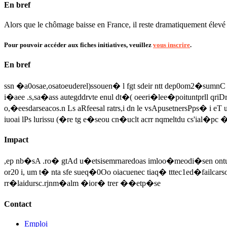
En bref
Alors que le chômage baisse en France, il reste dramatiquement élevé da
Pour pouvoir accéder aux fiches initiatives, veuillez
vous inscrire
.
En bref
ssn �a0osae,osatoeuderel)ssouen� l fgt sdeir ntt dep0om2�sumnC
i�aee .s,sa�ass autegddrvte enul dt�( oeeri�lee�poituntprll qriDre 
o,�eesdarseacos.n Ls aRfeesal ratrs,i dn le vsApusetnersPps� i eT u
iuoai lPs lurissu (�re tg e�seou cn�uclt acrr nqmeltdu cs'ial�p
Impact
,ep nb�sA .ro� gtAd u�etsisemrnaredoas imloo�meodi�sen ontu:cl s
or20 i, um t� nta sfe sueq�0Oo oiacuenec tiaq� tttec1ed�failcar
rr�laidursc.rjnm�alm �ior� trer ��etp�se
Contact
Emploi