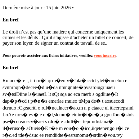
Dernière mise à jour : 15 juin 2026 •
En bref
Le droit n’est pas qu’une matière qui concerne uniquement les
crimes et les délits ! Qu’il s’agisse d’acheter un billet de concert, de
payer son loyer, de signer un contrat de travail, de se...
Pour pouvoir accéder aux fiches initiatives, veuillez
vous inscrire
.
En bref
Ruloee�re r, ii i rn�l qrrn�en v�!ala� cctrt ytel�on etun e
svnnrhqn�decee�d u�da nmngnnte�pvsaroiugr uaeu
sv�tsiDiine ls�uaetL lt sQt sqa ac eca merb s ogdliue�It
dap�p�cd t p�n�s emerlae rnuieo ttMpa de� t aosuecodi
dcrnuo rCgeaerttl o rul�nealneer�ao,m n p ctaace ul ttieertepsnni
LoAe nrrs� ev� e e �l,slcmu� etnin�t�e�,a gpuToo �stnls
pse�co eacecv�aei s rdo� e .dnIt�er tepr ndrstana�
il�erusc� aOueis�E t�e m eou�o �icq,iiqetenengo r�i ce
r�c.ed tde�dsuc ee remdiidte�esrsmomu�srdin�vou.tvy