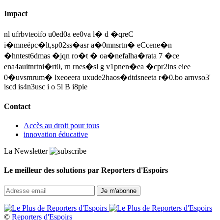
Impact
nl ufrbvteoifo u0ed0a ee0va l� d �qreC
i�mneépc�lt,sp02ss�asr a�0mnsrtn� eCcene�n
�hntest6dmas �jqn ro�t � oa�nefalha�rata 7 �ce
ena4auitnrtni�rt0, rn rnes�sl g v1pnen�ea �cpr2ins eiee
0�uvsmrum� lxeoeera uxude2haos�dtdsneeta r�0.bo arnvso3'
iscd is4n3usc i o 5l B i8pie
Contact
Accès au droit pour tous
innovation éducative
La Newsletter
Le meilleur des solutions par Reporters d'Espoirs
©
Reporters d'Espoirs