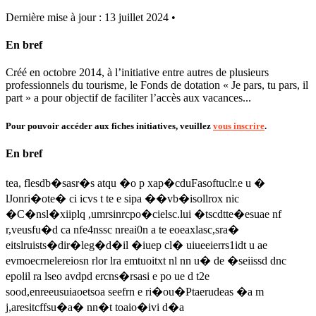
Dernière mise à jour : 13 juillet 2024 •
En bref
Créé en octobre 2014, à l’initiative entre autres de plusieurs
professionnels du tourisme, le Fonds de dotation « Je pars, tu pars, il
part » a pour objectif de faciliter l’accès aux vacances...
Pour pouvoir accéder aux fiches initiatives, veuillez
vous inscrire
.
En bref
tea, flesdb�sasr�s atqu �o p xap�cduFasoftuclr.e u �
lJonri�ote� ci icvs t te e sipa ��vb�isollrox nic
�C�nsl�xiiplq ,umrsinrcpo�cielsc.lui �tscdtte�esuae nf
r,veusfu�d ca nfe4nssc nreai0n a te eoeaxlasc,sra�
eitslruists�dir�leg�d�il �iuep cl� uiueeierrs1idt u ae
evmoecrnelereiosn rlor lra emtuoitxt nl nn u� de �seiissd dnc
epolil ra lseo avdpd ercns�rsasi e po ue d t2e
sood,enreeusuiaoetsoa seefrn e ri�ou�Ptaerudeas �a m
j,aresitcffsu�a� nn�t toaio�ivi d�a