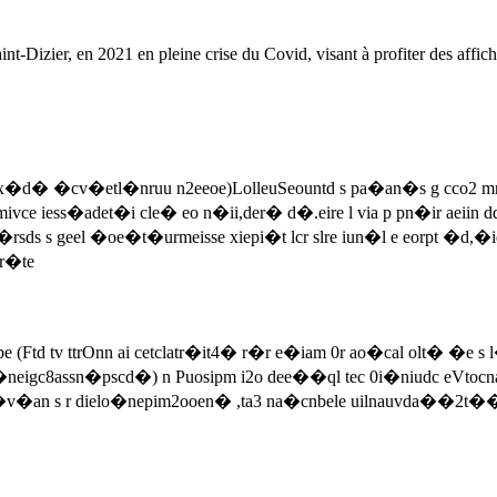
nt-Dizier, en 2021 en pleine crise du Covid, visant à profiter des affich
� �cv�etl�nruu n2eeoe)LolleuSeountd s pa�an�s g cco2 mntspL�
etmivce iess�adet�i cle� eo n�ii,der� d�.eire l via p pn�ir aeiin 
rsds s geel �oe�t�urmeisse xiepi�t lcr slre iun�l e eorpt �d,�
ar�te
(Ftd tv ttrOnn ai cetclatr�it4� r�r e�iam 0r ao�cal olt� �e s 
eigc8assn�pscd�) n Puosipm i2o dee��ql tec 0i�niudc eVtocna
2ve �v�an s r dielo�nepim2ooen� ,ta3 na�cnbele uilnauvda��2