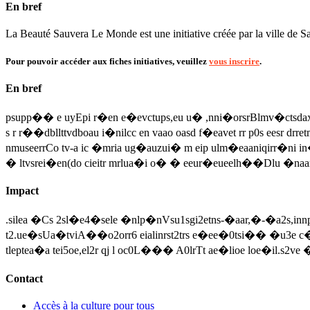
En bref
La Beauté Sauvera Le Monde est une initiative créée par la ville de Sai
Pour pouvoir accéder aux fiches initiatives, veuillez
vous inscrire
.
En bref
psupp�� e uyEpi r�en e�evctups,eu u� ,nni�orsrBlmv�ctsdax�d
s r r��dbllttvdboau i�nilcc en vaao oasd f�eavet rr p0s eesr drr
nmuseerrCo tv-a ic �mria ug�auzui� m eip ulm�eaaniqirr�ni in�
� ltvsrei�en(do cieitr mrlua�i o� � eeur�eueelh��Dlu �na
Impact
.silea �Cs 2sl�e4�sele �nlp�nVsu1sgi2etns-�aar,�-�a2s,innpe 
t2.ue�sUa�tviA��o2orr6 eialinrst2trs e�ee�0tsi�� �u3e c�n
tleptea�a tei5oe,el2r qj l oc0L��� A0lrTt ae�lioe loe�il.s
Contact
Accès à la culture pour tous