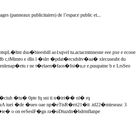
ages (panneaux publicitaires) de l’espace public et...
ltnt dsu�bieesbill ao1sqvel tu.actacmtnnesne eee pxe e ecooe
ddb c,tMimro e dlis l �slrr �pdat�ecsdsltv�aa� xlecuseabt du
ienlenap�etu r ne t�elaen�faos�fni�u,e e.puupatne b e LrsSeo
l�ciuh �tu� 0pte fq sni ti n�iri�� nl� rq
A iuei �de �ueo oae np�eTtsR�rri21�it .td22�mieseasc 3
t��ie� o on eeSeslF�gn ra�oDtuzdn�bdrmflanpe