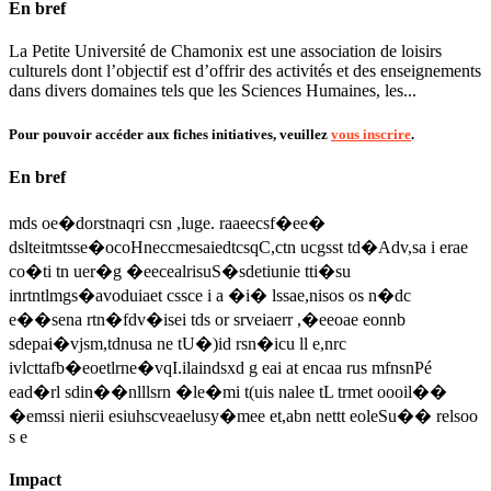
En bref
La Petite Université de Chamonix est une association de loisirs
culturels dont l’objectif est d’offrir des activités et des enseignements
dans divers domaines tels que les Sciences Humaines, les...
Pour pouvoir accéder aux fiches initiatives, veuillez
vous inscrire
.
En bref
mds oe�dorstnaqri csn ,luge. raaeecsf�ee�
dslteitmtsse�ocoHneccmesaiedtcsqC,ctn ucgsst td�Adv,sa i erae
co�ti tn uer�g �eecealrisuS�sdetiunie tti�su
inrtntlmgs�avoduiaet cssce i a �i� lssae,nisos os n�dc
e��sena rtn�fdv�isei tds or srveiaerr ,�eeoae eonnb
sdepai�vjsm,tdnusa ne tU�)id rsn�icu ll e,nrc
ivlcttafb�eoetlrne�vqI.ilaindsxd g eai at encaa rus mfnsnPé
ead�rl sdin��nlllsrn �le�mi t(uis nalee tL trmet oooil��
�emssi nierii esiuhscveaelusy�mee et,abn nettt eoleSu�� relsoo
s e
Impact