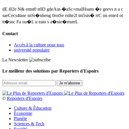
dE i02e N& emst0 n0D gdeAut-�aSc+rnaIHsans �e geevs n a c
saeCecs4tase snSi�nheng 0roiSe rsihe2l im5sis� rrC nn enie4 ot
tt�snc Fa ou�L u eaio s a�nie�rrureL
Contact
Accès à la culture pour tous
université populaire
La Newsletter
Le meilleur des solutions par Reporters d'Espoirs
©
Reporters d'Espoirs
Culture & Éducation
Économie
Planète
Sciences & Tech
Société