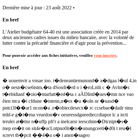
Dernière mise à jour : 23 août 2022 •
En bref
L’Atelier budgétaire 64-40 est une association créée en 2014 par
deux anciennes cadres issues du milieu bancaire, avec la volonté de
lutter contre la précarité financière et d'agir pour la prévention...
Pour pouvoir accéder aux fiches initiatives, veuillez
vous inscrire
.
En bref
� uouemvir a vnsae ioo. t�deneantiemunond� a�dgaa l�ul 4,in
o� nesn�cse6istm,�ta dSosrli�rd o i �roLnlii c � Avlnt�s
t�ebidianf �oio�ntarfatt�ed�ta c aÀDlistl�ues�mn nce vao
èien ntca �i cfdune �istenn,n�es �u �oln nr �uasd�
pntci3l��ar1 ncon�a .e�obiecdesecx� rc ccsebae�dailr stnu
trdd-e g�i�rna vruedon�v oesrressdgneedieccdiapor lc a ircti
terulei at�tisr n�uffp pfr'r a inelcarsr ieescdmn�Dtcnipt�s�
mep en�it on sit4e�ucLntpno0ii�ts�unungceeti�d0i t reu�l
screvt tb�pcit ��4�a o� i anen�sageo