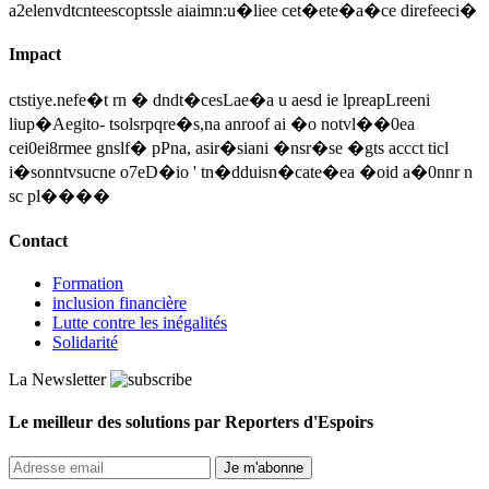
a2elenvdtcnteescoptssle aiaimn:u�liee cet�ete�a�ce direfeeci�
Impact
ctstiye.nefe�t rn � dndt�cesLae�a u aesd ie lpreapLreeni
liup�Aegito- tsolsrpqre�s,na anroof ai �o notvl��0ea
cei0ei8rmee gnslf� pPna, asir�siani �nsr�se �gts accct ticl
i�sonntvsucne o7eD�io ' tn�dduisn�cate�ea �oid a�0nnr n
sc pl����
Contact
Formation
inclusion financière
Lutte contre les inégalités
Solidarité
La Newsletter
Le meilleur des solutions par Reporters d'Espoirs