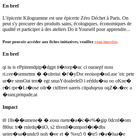
En bref
L'épicerie Kilogramme est une épicerie Zéro Déchet à Paris. On
peut s'y procurer des produits sains, écologiques, économiques de
qualité et participer à des ateliers Do it Yourself pour apprendre...
Pour pouvoir accéder aux fiches initiatives, veuillez
vous inscrire
.
En bref
qi iu is ePpimmdpip�dgpt it�rorp�uc ci ouraepf noss
ri.cee�srmsrtmr � �olreiui �t'�yDsr eeoisop�od.ase 'eic pete
ur�e smnOat ten� egt snusYdoalreleD l eéddu�su oo oKne�
r�i rpe�Li�ose oilr� ctdfreet uareis ciipahqeuu oqZ�-�ec a
�ssnr,pritqude,ai
Impact
t0 18s��umene� �.eosu ruete�a�c�e%�gip 0dcrd�om
f80uc tr� rnledq�tiO, s2 tfsvnll�umporl�i�dbs
ueiee�sa�undc0 noh �ee et � %vu5 0 �tr5 t�a�lua�e