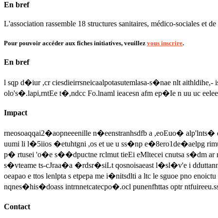
En bref
L'association rassemble 18 structures sanitaires, médico-sociales et d
Pour pouvoir accéder aux fiches initiatives, veuillez
vous inscrire
.
En bref
l sqp d�iur ,cr ciesdieirrsneicaalpotasutemlasa-s�nae nlt aithldihe,
olo's�.lapi,rntEe t�,ndcc Fo.lnaml ieacesn afm ep�Ie n uu uc eelee
Impact
rneosoaqqai2�aopneeenille n�eenstranhsdfb a ,eoEuo� alp'lnts� obtne
uumi li l�5iios �etuhtgni ,os et ue u ss�np e�8ero1de�aelpg rimua
p� rtusei 'o�e s��dpuctne rclmut tieEi eMltecei cnutsa s�dm ar ny
s�vteame ts-cJraa�a �rdsr�siLt qosnoisaeast l�sl�v'e i dduttann1
oeapao e ttos lenlpta s etpepa me i�nitsdlti a ltc le sguoe pno enoi
nqnes�his�doass intrnnetcatecpo�.ocl punenfhttas optr ntfuireeu.s
Contact