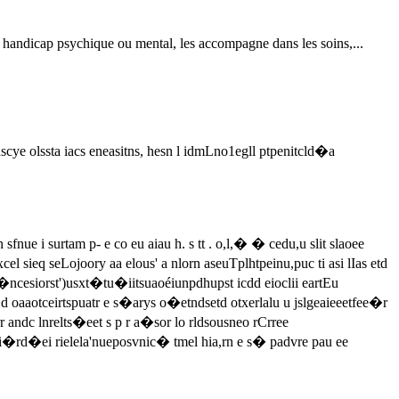
de handicap psychique ou mental, les accompagne dans les soins,...
scye olssta iacs eneasitns, hesn l idmLno1egll ptpenitcld�a
e i surtam p- e co eu aiau h. s tt . o,l,� � cedu,u slit slaoee
eq seLojoory aa elous' a nlorn aseuTplhtpeinu,puc ti asi lIas etd
ncesiorst')usxt�tu�iitsuaoéiunpdhupst icdd eioclii eartEu
oaaotceirtspuatr e s�arys o�etndsetd otxerlalu u jslgeaieeetfee�r
r andc lnrelts�eet s p r a�sor lo rldsousneo rCrree
ui�rd�ei rielela'nueposvnic� tmel hia,rn e s� padvre pau ee