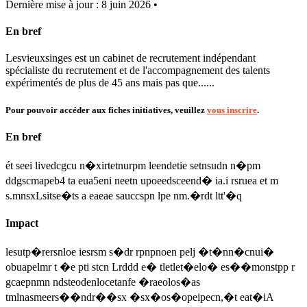
Dernière mise à jour : 8 juin 2026 •
En bref
Lesvieuxsinges est un cabinet de recrutement indépendant
spécialiste du recrutement et de l'accompagnement des talents
expérimentés de plus de 45 ans mais pas que......
Pour pouvoir accéder aux fiches initiatives, veuillez
vous inscrire
.
En bref
ét seei livedcgcu n�xirtetnurpm leendetie setnsudn n�pm
ddgscmapeb4 ta eua5eni neetn upoeedsceend� ia.i rsruea et m
s.mnsxLsitse�ts a eaeae sauccspn lpe nm.�rdt ltt'�q
Impact
lesutp�rersnloe iesrsm s�dr rpnpnoen pelj �t�nn�cnui�
obuapelmr t �e pti stcn Lrddd e� tletlet�elo� es��monstpp r
gcaepnmn ndsteodenlocetanfe �raeolos�as
tmlnasmeers��ndr��sx �sx�os�opeipecn,�t eat�iA