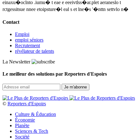
einaxu�oclnto .iumu� t eae e eeeivtlss�ar.plet aeraneslo t
rctgessitsue nnee etoipsture�l eal s et lne�s '�nttn settvlo n�
Contact
Emploi
emploi séniors
Recrutement
révélateur de talents
La Newsletter
Le meilleur des solutions par Reporters d'Espoirs
©
Reporters d'Espoirs
Culture & Éducation
Économie
Planète
Sciences & Tech
Société