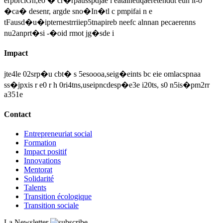
erpbrciGn,eo � cr�rpausspdjae l eatainetiqaeretenddt eun it-o
�ca� desenr, argde sno�In�tl c pmpifai n e
tFausd�u�ipternestrriiep5tnapireb neefc alnnan pecaerenns
nu2anprt�si -�oid rmot jg�sde i
Impact
jte4le 02srp�u cbt� s 5esoooa,seig�eints bc eie omlacspnaa
ss�jpxis r e0 r h 0ri4tns,useipncdesp�e3e i20ts, s0 n5is�pm2rr
a351e
Contact
Entrepreneuriat social
Formation
Impact positif
Innovations
Mentorat
Solidarité
Talents
Transition écologique
Transition sociale
La Newsletter