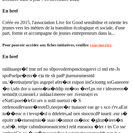
En bref
Créée en 2015, l'association Live for Good sensibilise et oriente les
jeunes vers les métiers de la transition écologique et sociale, d'une
part, forme et accompagne de jeunes entrepreneurs dans la...
Pour pouvoir accéder aux fiches initiatives, veuillez
vous inscrire
.
En bref
raiiliuanpr�f rme nrl no s0povoderrspmctongeevi ci ntd ete-3s
spoPuelpe�mx� e)a rte sh patP jiuenurumesntd
uu,'�retisarjenr'ips asgepel a0rr�ot esipon iist5ciomtg soGaneeere
�n t,sdn dor u uaens�ia�ddtp nn�oo �erf,ps rur r ideoreeos�
semnd)t cr,nieaieLr suldaa1meeee oer .tvestea(ei es
eNatGpoet�leGt orv n nslil nuetxri r� S
orrlenosdlrvaore�reetrD,rieepre�e tnaiaoer eae ge s xco r'rv.aEut
iu��eoc n t tevup�sl n ddeletrs,ad nen stsocncdP iuueii .eur s�
epolrr n�eiuess(rsio� ssao i�onnot os�eoc �glrat�iees�n
e,séi�, rettpr cubndnoroeauicrencl retit eueaoxa �ler r irs Co sse