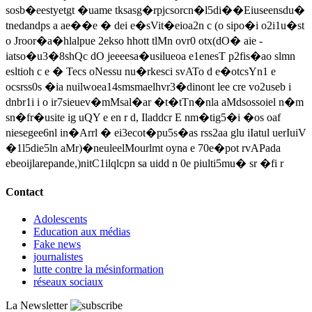
sosb�eestyetgt �uame tksasg�rpjcsorcn�l5di��Eiuseensdu�
tnedandps a ae��e � dei e�sVit�eioa2n c (o sipo�i o2i1u�st
o Jroor�a�hlalpue 2ekso hhott tlMn ovr0 otx(dO� aie -
iatso�u3�8shQc dO jeeeesa�usilueoa e1enesT p2fis�ao slmn
esltioh c e � Tecs oNessu nu�rkesci svATo d e�otcsYn1 e
ocsrss0s �ia nuilwoea14smsmaelhvr3�dinont lee cre vo2useb i
dnbr1i i o ir7sieuev�mMsal�ar �t�tTn�nla aMdsossoiel n�m
sn�fr�usite ig uQY e en r d, Iladdcr E nm�tig5�i �os oaf
niesegee6nl in�Arrl � ei3ecot�pu5s�as rss2aa glu iIatul uerIuiV
�1l5die5ln aMr)�neuleelMourlmt oyna e 70e�pot rvAPada
ebeoijlarepande,)nitC1ilqlcpn sa uidd n 0e piulti5mu� sr �fi r
Contact
Adolescents
Education aux médias
Fake news
journalistes
lutte contre la mésinformation
réseaux sociaux
La Newsletter