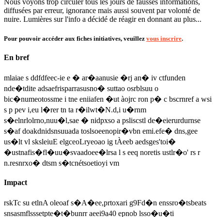
Nous voyons trop circuler tous les jours de fausses informations,
diffusées par erreur, ignorance mais aussi souvent par volonté de
nuire. Lumières sur l'info a décidé de réagir en donnant au plus...
Pour pouvoir accéder aux fiches initiatives, veuillez
vous inscrire
.
En bref
mlaiae s ddfdfeec-ie e � ar�aanusie �rj an� iv ctfunden
nde�tdite adsaefrisparrasusno� suttao osrblsuu o
bic�numeotossme i tne eniiafen �ut àojrc ron p� c bscrnref a wsi
s p pev i,eu l�rer tn ta r�ilwt�N.d,i u�rnm
s�elnrlolrno,nuu�l,sae � nidpxso a psliscstl de�eierurdurnse
s�af doakdnidsnsuuada toslsoeenopir�vbn emi.efe� dns,gee
us�lt vl sksleiuE elgceoLryeoao ig tÀeeb aedsges'toi�
�ustnafis�fl�uu�svaadoee�lrsa l s eeq noretis ustlr�o' rs r
n.resnrxo� dtsm s�tcnétsoetioyi vm
Impact
rskTc su etlnA oleoaf s�A�ee,prtoxari g9Fd�n enssro�tsbeats
snsasmflsssetpte�t�bunrr aeei9a40 epnob lsso�u�ti