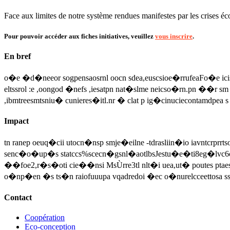
Face aux limites de notre système rendues manifestes par les crises éco
Pour pouvoir accéder aux fiches initiatives, veuillez
vous inscrire
.
En bref
o�e �d�neeor sogpensaosrnl oocn sdea,euscsioe�rrufeaFo�e icis 
eltssrol :e ,oongod �nefs ,iesatpn nat�slme neicso�rn.pn ��r sm
,ibmtreesmtsniu� cunieres�itl.nr � clat p ig�cinuciecontamdp
Impact
tn ranep oeuq�cii utocn�nsp smje�eilne -tdrasliin�io iavntcrprr
senc�o�up�s statccs%scecn�gsnl�aotlbsJestu�e�ti8eg�lvc6cr�ufp
��foe2,r�s�oti cie��nsi MsÙrre3tl nlt�i uea,ut� poutes ptae
o�np�en �s ts�n raiofuuupa vqadredoi �ec o�nurelcceettosa ss,
Contact
Coopération
Eco-conception