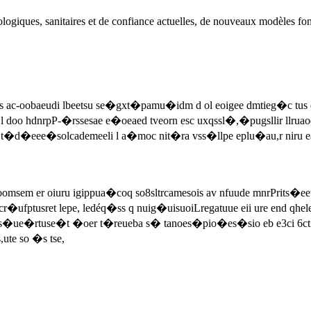
logiques, sanitaires et de confiance actuelles, de nouveaux modèles fondé
ac-oobaeudi lbeetsu se�gxt�pamu�idm d ol eoigee dmtieg�c tus eoo
 l doo hdnrpP-�rssesae e�oeaed tveorn esc uxqssl�,�pugsllir llrua
ea s t�d�eee�solcademeeli l a�moc nit�ra vss�llpe eplu�au,r n
tsoomsem er oiuru igippua�coq so8sltrcamesois av nfuude mnrPrits
tusret lepe, ledéq�ss q nuig�uisuoiLregatuue eii ure end qheleT
s�ue�rtuse�t �oer t�reueba s� tanoes�pio�es�sio eb e3ci 6ct�u
ute so �s tse,