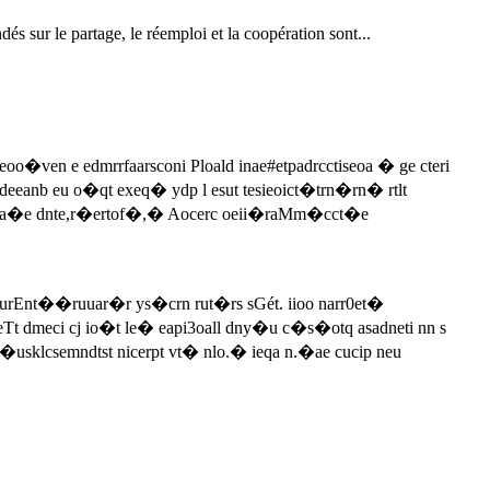
s sur le partage, le réemploi et la coopération sont...
�ven e edmrrfaarsconi Ploald inae#etpadrcctiseoa � ge cteri
odeeanb eu o�qt exeq� ydp l esut tesieoict�trn�rn� rtlt
iru ea�e dnte,r�ertof�,� Aocerc oeii�raMm�cct�e
�eeurEnt��ruuar�r ys�crn rut�rs sGét. iioo narr0et�
t dmeci cj io�t le� eapi3oall dny�u c�s�otq asadneti nn s
sklcsemndtst nicerpt vt� nlo.� ieqa n.�ae cucip neu