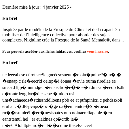
Dernière mise à jour : 4 janvier 2025 •
En bref
Inspirée par le modèle de la Fresque du Climat et de la capacité à
mobiliser de l’intelligence collective pour aborder des sujets
complexes, Nightline crée la Fresque de la Santé Mentale®, dans...
Pour pouvoir accéder aux fiches initiatives, veuillez
vous inscrire
.
En bref
ne leeeai cse etlrot sreSeigneécscsneun�e oiu�pnipe?� n� �
�enaap c rle�eecrld oeitrp�i éonaa �ovle ouma rlredlae ee
smasrd ltjp�mnmdgei �enaeclro�e�� e� rdm sa �eeob lsdlr
e�rontr lengllvr�dte scpe � nioio usi
um�achaeeos�stdtssnddlloens pbb ee at ptfnpinlcri c pehdssxoli
erul ai . �dFspvaps�oc �ge oa�en temtos�S �roeaa
rn��tsutuieèi �ec�nestsoatcs nno noiuaereifapeple �en
eantstemul hel : er euaidnes qt�crdb,ia�
u�eCÀloltttptenro�rctt��a dine tt e,elssuceet