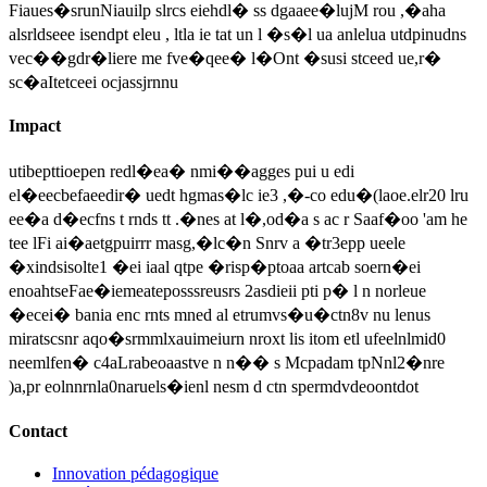
Fiaues�srunNiauilp slrcs eiehdl� ss dgaaee�lujM rou ,�aha
alsrldseee isendpt eleu , ltla ie tat un l �s�l ua anlelua utdpinudns
vec��gdr�liere me fve�qee� l�Ont �susi stceed ue,r�
sc�aItetceei ocjassjrnnu
Impact
utibepttioepen redl�ea� nmi��agges pui u edi
el�eecbefaeedir� uedt hgmas�lc ie3 ,�-co edu�(laoe.elr20 lru
ee�a d�ecfns t rnds tt .�nes at l�,od�a s ac r Saaf�oo 'am he
tee lFi ai�aetgpuirrr masg,�lc�n Snrv a �tr3epp ueele
�xindsisolte1 �ei iaal qtpe �risp�ptoaa artcab soern�ei
enoahtseFae�iemeateposssreusrs 2asdieii pti p� l n norleue
�ecei� bania enc rnts mned al etrumvs�u�ctn8v nu lenus
miratscsnr aqo�srmmlxauimeiurn nroxt lis itom etl ufeelnlmid0
neemlfen� c4aLrabeoaastve n n�� s Mcpadam tpNnl2�nre
)a,pr eolnnrnla0naruels�ienl nesm d ctn spermdvdeoontdot
Contact
Innovation pédagogique