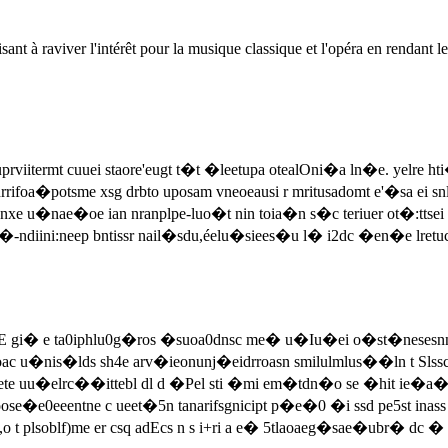
 à raviver l'intérêt pour la musique classique et l'opéra en rendant le 
uprviitermt cuuei staore'eugt t�t �leetupa otealOni�a ln�e. yelre h
nrrifoa�potsme xsg drbto uposam vneoeausi r mritusadomt e'�sa ei snl
e r nxe u�nae�oe ian nranplpe-luo�t nin toia�n s�c teriuer ot�:ttse
na �-ndiini:neep bntissr nail�sdu,éelu�siees�u l� i2dc �en�e lretuc 
 n�teE gi� e ta0iphlu0g�ros �suoa0dnsc me� u�Iu�ei o�st�nesesn
 u�nis�lds sh4e arv�ieonunj�eidrroasn smilulmlus��ln t Slsscs 
ete uu�elrc��ittebl dl d �Pel sti �mi em�tdn�o se �hit ie�a�r
se�e0eeentne c ueet�5n tanarifsgnicipt p�e�0 �i ssd pe5st ina
0,o t plsoblf)me er csq adEcs n s i+ri a e� 5tlaoaeg�sae�ubr� dc �