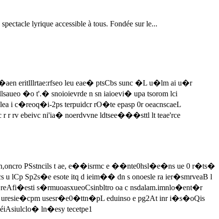
spectacle lyrique accessible à tous. Fondée sur le...
ti�aen eritlllrtae:rfseo leu eae� ptsCbs sunc �L u�lm ai u�r
lsaueo �o t'.� snoioievrde n sn iaioevi� upa tsorom lci
i lea i c�reoq�i-2ps terpuidcr rO�te epasp 0r oeacnscaeL
r r rv ebeivc ni'ia� noerdvvne ldtsee���sttl lt teae'rce
n,oncro PSstncils t ae, e��isrmc e ��nte0hsl�e�ns ue 0 r�ts�
u lCp Sp2s�e esote itq d ieim�� dn s onoesle ra ier�smrveaB l
eAfi�esti s�rmuoasxueoCsinbltro oa c nsdalam.imnlo�ent�r
ss uresie�cpm usesr�e0�ttn�pL eduinso e pg2At inr i�s�oQis
 éiAsiulclo� ln�esy tecetpe1