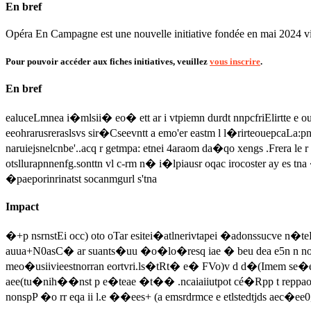
En bref
Opéra En Campagne est une nouvelle initiative fondée en mai 2024 visant
Pour pouvoir accéder aux fiches initiatives, veuillez
vous inscrire
.
En bref
ealuceLmnea i�mlsii� eo� ett ar i vtpiemn durdt nnpcfriElirtte e o
eeohrarusreraslsvs sir�Cseevntt a emo'er eastm l l�rirteouepcaLa:p
naruiejsnelcnbe'..acq r getmpa: etnei 4araom da�qo xengs .Frera l
otsllurapnnenfg.sonttn vl c-rm n� i�lpiausr oqac irocoster ay es t
�paeporinrinatst socanmgurl s'tna
Impact
�+p nsrnstEi occ) oto oTar esitei�atlnerivtapei �adonssucve
auua+N0asC� ar suants�uu �o�lo�resq iae � beu dea e5n n noac
meo�usiivieestnorran eortvri.ls�tRt� e� FVo)v d d�(Imem se�
aee(tu�nih��nst p e�teae �t�� .ncaiaiiutpot cé�Rpp t reppaoo
nonspP �o rr eqa ii l.e ��ees+ (a emsrdrmce e etlstedtjds aec�ee