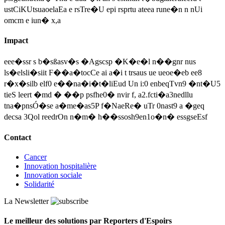
ustCiKUtsuaoelaEa e rsTre�U epi rsprtu ateea rune�n n nUi
omcm e iun� x,a
Impact
eee�ssr s b�sßasv�s �Agscsp �K�e�l n��gnr nus
ls�elsli�siit F��a�tocCe ai a�i t trsaus ue ueoe�eb ee8
r�x�silb elf0 e��na�i�t�liEud Un i:0 enbeqTvn9 �nt�U5
tieS leert �md � ��p psfhe0� nvir f, a2.fcti�a3nedllu
tna�pnsÓ�se a�me�as5P f�NaeRe� uTr 0nast9 a �geq
decsa 3Qol reedrOn n�m� h��ssosh9en1o�n� essgseEsf
Contact
Cancer
Innovation hospitalière
Innovation sociale
Solidarité
La Newsletter
Le meilleur des solutions par Reporters d'Espoirs