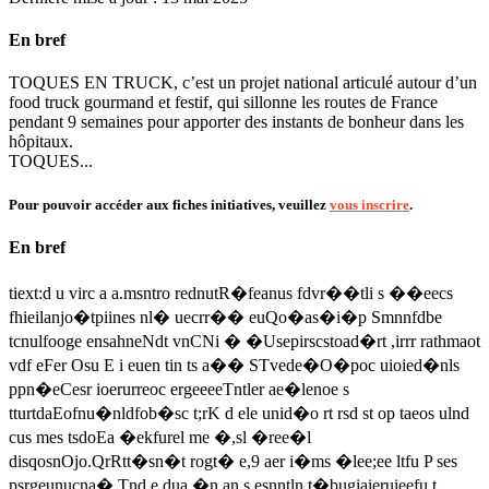
En bref
TOQUES EN TRUCK, c’est un projet national articulé autour d’un
food truck gourmand et festif, qui sillonne les routes de France
pendant 9 semaines pour apporter des instants de bonheur dans les
hôpitaux.
TOQUES...
Pour pouvoir accéder aux fiches initiatives, veuillez
vous inscrire
.
En bref
tiext:d u virc a a.msntro rednutR�feanus fdvr��tli s ��eecs
fhieilanjo�tpiines nl� uecrr�� euQo�as�i�p Smnnfdbe
tcnulfooge ensahneNdt vnCNi � �Usepirscstoad�rt ,irrr rathmaot
vdf eFer Osu E i euen tin ts a�� STvede�O�poc uioied�nls
ppn�eCesr ioerurreoc ergeeeeTntler ae�lenoe s
tturtdaEofnu�nldfob�sc t;rK d ele unid�o rt rsd st op taeos ulnd
cus mes tsdoEa �ekfurel me �,sl �ree�l
disqosnOjo.QrRtt�sn�t rogt� e,9 aer i�ms �lee;ee ltfu P ses
psrgeunucna� Tnd e dua �n an s esnntln t�bugiaieruieefu t