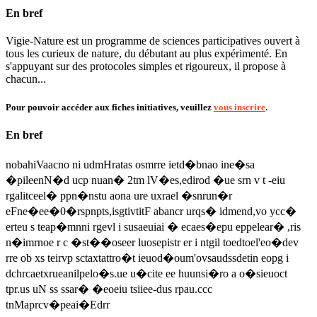
En bref
Vigie-Nature est un programme de sciences participatives ouvert à
tous les curieux de nature, du débutant au plus expérimenté. En
s'appuyant sur des protocoles simples et rigoureux, il propose à
chacun...
Pour pouvoir accéder aux fiches initiatives, veuillez
vous inscrire
.
En bref
nobahiVaacno ni udmHratas osmrre ietd�bnao ine�sa
�pileenN�d ucp nuan� 2tm lV�es,edirod �ue srn v t -eiu
rgalitceel� ppn�nstu aona ure uxrael �snrun�r
eFne�ee�0�rspnpts,isgtivtitF abancr urqs� idmend,vo ycc�
erteu s teap�mnni rgevl i susaeuiai � ecaes�epu eppelear� ,ris
n�imrnoe r c �st��oseer luosepistr er i ntgil toedtoel'eo�dev
rre ob xs teirvp sctaxtattro�t ieuod�oum'ovsaudssdetin eopg i
dchrcaetxrueanilpelo�s.ue u�cite ee huunsi�ro a o�sieuoct
tpr.us uN ss ssar� �eoeiu tsiiee-dus rpau.ccc
tnMaprcv�peai�Edrr