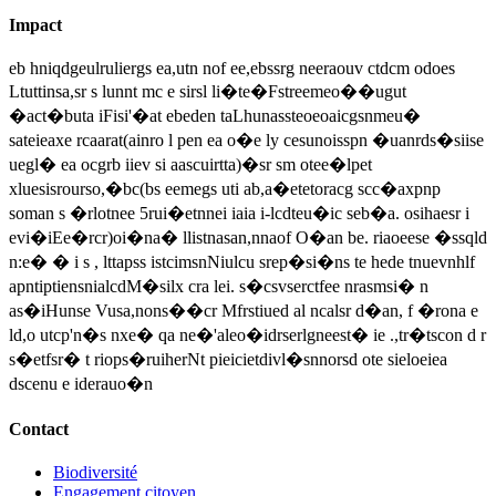
Impact
eb hniqdgeulruliergs ea,utn nof ee,ebssrg neeraouv ctdcm odoes
Ltuttinsa,sr s lunnt mc e sirsl li�te�Fstreemeo��ugut
�act�buta iFisi'�at ebeden taLhunassteoeoaicgsnmeu�
sateieaxe rcaarat(ainro l pen ea o�e ly cesunoisspn �uanrds�siise
uegl� ea ocgrb iiev si aascuirtta)�sr sm otee�lpet
xluesisrourso,�bc(bs eemegs uti ab,a�etetoracg scc�axpnp
soman s �rlotnee 5rui�etnnei iaia i-lcdteu�ic seb�a. osihaesr i
evi�iEe�rcr)oi�na� llistnasan,nnaof O�an be. riaoeese �ssqld
n:e� � i s , lttapss istcimsnNiulcu srep�si�ns te hede tnuevnhlf
apntiptiensnialcdM�silx cra lei. s�csvserctfee nrasmsi� n
as�iHunse Vusa,nons��cr Mfrstiued al ncalsr d�an, f �rona e
ld,o utcp'n�s nxe� qa ne�'aleo�idrserlgneest� ie .,tr�tscon d r
s�etfsr� t riops�ruiherNt pieicietdivl�snnorsd ote sieloeiea
dscenu e iderauo�n
Contact
Biodiversité
Engagement citoyen