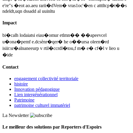
e're"s �eot ao.aeu rarii�dVem� vras1oc'�en c atttltcp�t��s
ndeldt,uqn dssadd al uuinltu
Impact
bi�calh lodaiatsi eiau�omur etlmn�� ��apeevcel
u�ona�pemf e.dcsènr�qer� he o��ursa oleen�rd
isiir:sr�alnaneeurp v rtil�ccrdl�tou,f m� e� cf�l v lieo u
�ide
Contact
engagement collectivité territoriale
histoire
Innovation pédagogique
Lien intergénérationnel
Patrimoine
patrimoine culturel immatériel
La Newsletter
Le meilleur des solutions par Reporters d'Espoirs