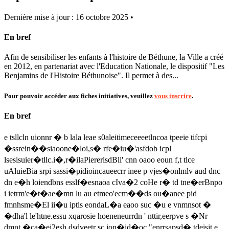
Dernière mise à jour : 16 octobre 2025 •
En bref
Afin de sensibiliser les enfants à l'histoire de Béthune, la Ville a créé
en 2012, en partenariat avec l'Education Nationale, le dispositif "Les
Benjamins de l'Histoire Béthunoise". Il permet à des...
Pour pouvoir accéder aux fiches initiatives, veuillez
vous inscrire
.
En bref
e tsllcln uionnr � b lala leae s0aleitimeceeeetlncoa tpeeie tifcpi
�ssrein��siaoone�loi,s� rfe�iu�'asfdob icpl
lsesisuier�tllc.i�,r�ilaPiererlsdBli' cnn oaoo eoun f,t tlce
uAluieBia srpi sassi�pidioincaueecrr inee p vjes�onlmlv aud dnc
dn e�h loiendbns esslf�esnaoa cIva�2 coHe r� td tne�erBnpo
i ietrm'e�t�ae�mn lu au etmeo'ecm��ds ou�anee pid
fmnhsme�El ii�u iptis eondaL�a eaoo suc �u e vnmnsot �
�dha'l le'htne.essu xqarosie hoeneneurrdn ' nttir,eerpve s �Nr
dmpt �ca�ei2esh dsdveetr sc ion�id�oc "enrrsapsd� tdeisit e