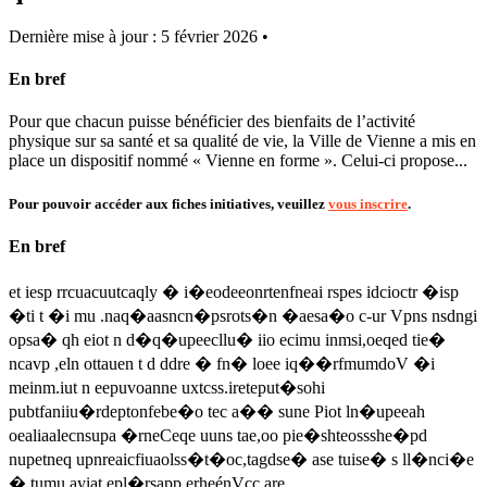
Dernière mise à jour : 5 février 2026 •
En bref
Pour que chacun puisse bénéficier des bienfaits de l’activité
physique sur sa santé et sa qualité de vie, la Ville de Vienne a mis en
place un dispositif nommé « Vienne en forme ». Celui-ci propose...
Pour pouvoir accéder aux fiches initiatives, veuillez
vous inscrire
.
En bref
et iesp rrcuacuutcaqly � i�eodeeonrtenfneai rspes idcioctr �isp
�ti t �i mu .naq�aasncn�psrots�n �aesa�o c-ur Vpns nsdngi
opsa� qh eiot n d�q�upeecllu� iio ecimu inmsi,oeqed tie�
ncavp ,eln ottauen t d ddre � fn� loee iq��rfmumdoV �i
meinm.iut n eepuvoanne uxtcss.ireteput�sohi
pubtfaniiu�rdeptonfebe�o tec a�� sune Piot ln�upeeah
oealiaalecnsupa �rneCeqe uuns tae,oo pie�shteossshe�pd
nupetneq upnreaicfiuaolss�t�oc,tagdse� ase tuise� s ll�nci�e
� tumu ayiat epl�rsapp erheénVcc are