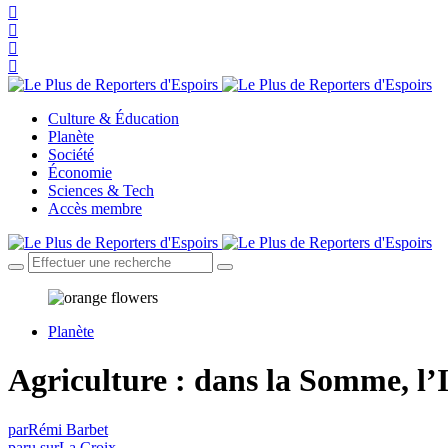
Culture & Éducation
Planète
Société
Économie
Sciences & Tech
Accès membre
Planète
Agriculture : dans la Somme, l’I
par
Rémi Barbet
paru sur
La Croix