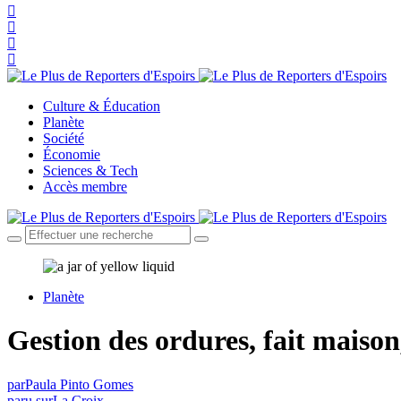
Culture & Éducation
Planète
Société
Économie
Sciences & Tech
Accès membre
Planète
Gestion des ordures, fait maiso
par
Paula Pinto Gomes
paru sur
La Croix