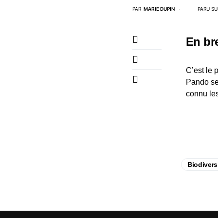
PAR
MARIE DUPIN
PARU SU
En br
C’est le 
Pando se 
connu le
Biodivers