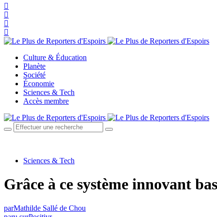
Culture & Éducation
Planète
Société
Économie
Sciences & Tech
Accès membre
Sciences & Tech
Grâce à ce système innovant basé
par
Mathilde Sallé de Chou
paru sur
Positivr