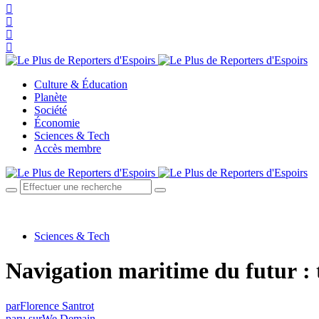
Culture & Éducation
Planète
Société
Économie
Sciences & Tech
Accès membre
Sciences & Tech
Navigation maritime du futur : 
par
Florence Santrot
paru sur
We Demain