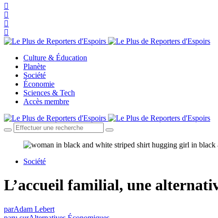
Culture & Éducation
Planète
Société
Économie
Sciences & Tech
Accès membre
Société
L’accueil familial, une alterna
par
Adam Lebert
paru sur
Alternatives Économiques