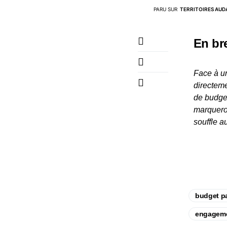
PARU SUR
TERRITOIRES AUD
En br
Face à un
directeme
de budget
marqueron
souffle a
budget pa
engagement