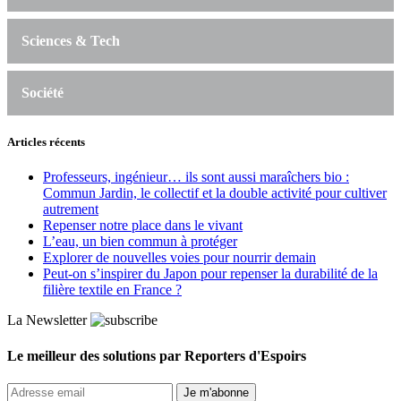
Sciences & Tech
Société
Articles récents
Professeurs, ingénieur… ils sont aussi maraîchers bio :
Commun Jardin, le collectif et la double activité pour cultiver
autrement
Repenser notre place dans le vivant
L’eau, un bien commun à protéger
Explorer de nouvelles voies pour nourrir demain
Peut‑on s’inspirer du Japon pour repenser la durabilité de la
filière textile en France ?
La Newsletter
Le meilleur des solutions par Reporters d'Espoirs