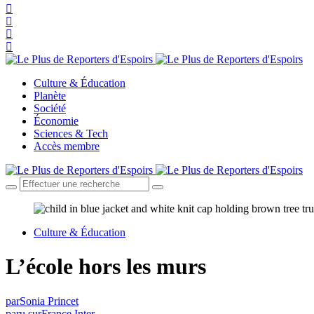
Culture & Éducation
Planète
Société
Économie
Sciences & Tech
Accès membre
Culture & Éducation
L’école hors les murs
par
Sonia Princet
paru sur
France Inter