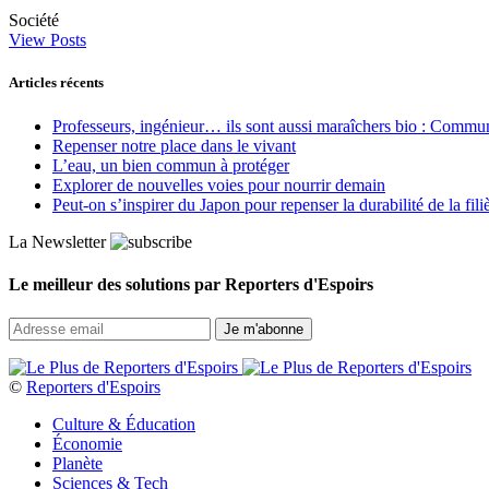
Société
View Posts
Articles récents
Professeurs, ingénieur… ils sont aussi maraîchers bio : Commun J
Repenser notre place dans le vivant
L’eau, un bien commun à protéger
Explorer de nouvelles voies pour nourrir demain
Peut‑on s’inspirer du Japon pour repenser la durabilité de la fili
La Newsletter
Le meilleur des solutions par Reporters d'Espoirs
©
Reporters d'Espoirs
Culture & Éducation
Économie
Planète
Sciences & Tech