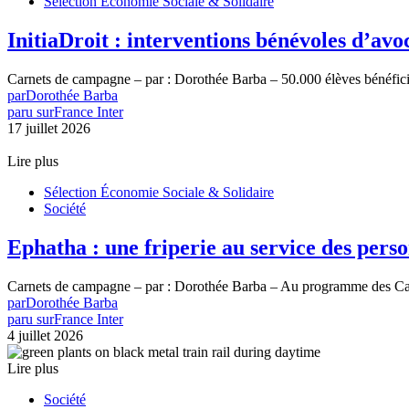
Sélection Économie Sociale & Solidaire
InitiaDroit : interventions bénévoles d’avoc
Carnets de campagne – par : Dorothée Barba – 50.000 élèves bénéfic
par
Dorothée Barba
paru sur
France Inter
17 juillet 2026
Lire plus
Sélection Économie Sociale & Solidaire
Société
Ephatha : une friperie au service des person
Carnets de campagne – par : Dorothée Barba – Au programme des Ca
par
Dorothée Barba
paru sur
France Inter
4 juillet 2026
Lire plus
Société