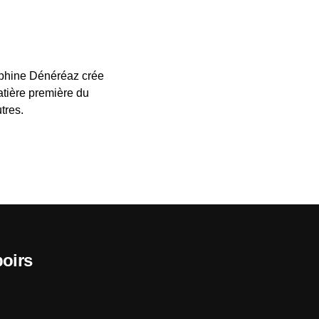
Delphine Dénéréaz crée
atière première du
tres.
poirs