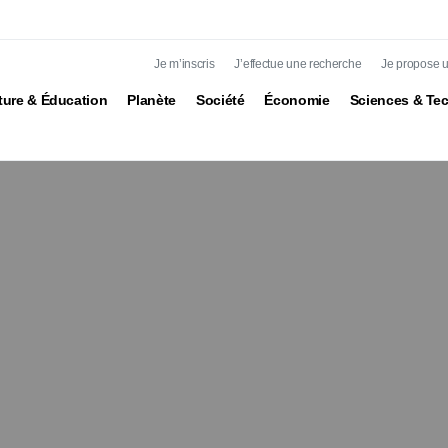
Je m’inscris
J’effectue une recherche
Je propose un
ture & Éducation
Planète
Société
Économie
Sciences & Te