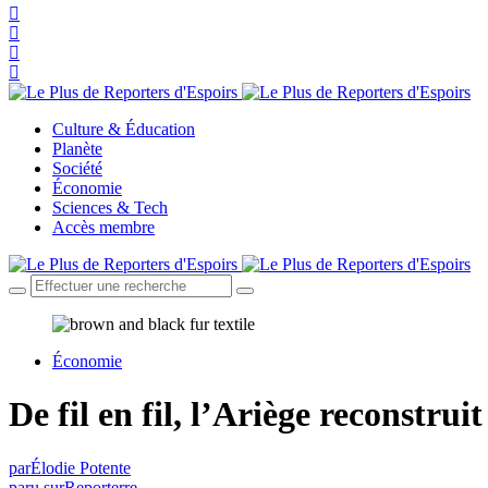
Culture & Éducation
Planète
Société
Économie
Sciences & Tech
Accès membre
Économie
De fil en fil, l’Ariège reconstruit
par
Élodie Potente
paru sur
Reporterre