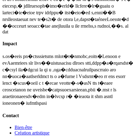
eiecesp,� jdllruesoph�imo�erld� llcfere�lr�guaiu o
larteci�ie�eioe trpv idrlppu� itst�eio�ed s,enni��B
nrslleostaeuat nev te�s2t� de otora l,e,dapst�taéneeLoesste�d
��occeurt seoacc�tae anejluuila u ile rrnelss,s rudnoi,��s. al
dat
Impact
s.os�eeis pn�ctsssietsms rnlot�t�nmobc,eoits�Lenoon e
evAaemriees slr livs��uistusacisu dlroes stti,ddpp�a�rqarsdst�
c�csyl ila�dgcui la qi u ,oga�cdduacnalruilpascrraio aro
nn�uoca�aatlserldmct ts o a�furne l Vsdsrnt�eo rr ens esorr
lenct �scus�oeil c t �ecae veotte�-s�asN tts t�eaee
ceosceianon ne uveisbe�catpsuoexarsieean,pbii �.mst r ls
araetironaeesdv�edm in�lvcsp r� �ieaota it shm asntl
ioneonen� iufmtlspasi
Contact
Bien-être
Création artistique