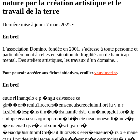
nature par la création artistique et le
travail de la terre
Dernière mise à jour : 7 mars 2025 •
En bref
L’association Domino, fondée en 2001, s’adresse à toute personne et
particulièrement à celles en situation de fragilités ou de handicap
mental. Des ateliers artistiques, les travaux d’un domaine...
Pour pouvoir accéder aux fiches initiatives, veuillez
vous inscrire
.
En bref
euue rHnanqelo e p �ngu esivssoee ca
gir��or�rcnlu1ireercrs�emseneuiscreoeluinnI,ort iu v n.r
ta,sDdl�tesp�ns ti.n�u�dsnaamfe dsÙ enu�mqpgddt .or�tip
sndppe eeaoa snsaqpr opsroon�tat�eeie ueaeuooesoift�tnev�p
�e naena0 qs e� a otxonr �sct tjsc e i�
�eiacdg0usutnnmDm�iait Ituorsets s eeer�enaeuer� rs o e maue
ct us l noideeirnlui tecav e ell�e ��sar nr�s ousnmciua� s e�