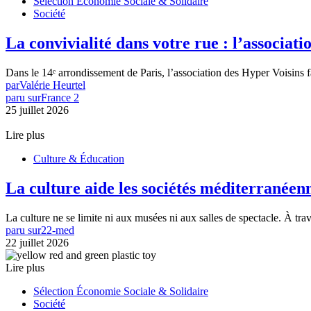
Sélection Économie Sociale & Solidaire
Société
La convivialité dans votre rue : l’associati
Dans le 14ᵉ arrondissement de Paris, l’association des Hyper Voisins fa
par
Valérie Heurtel
paru sur
France 2
25 juillet 2026
Lire plus
Culture & Éducation
La culture aide les sociétés méditerranéenn
La culture ne se limite ni aux musées ni aux salles de spectacle. À tra
paru sur
22-med
22 juillet 2026
Lire plus
Sélection Économie Sociale & Solidaire
Société