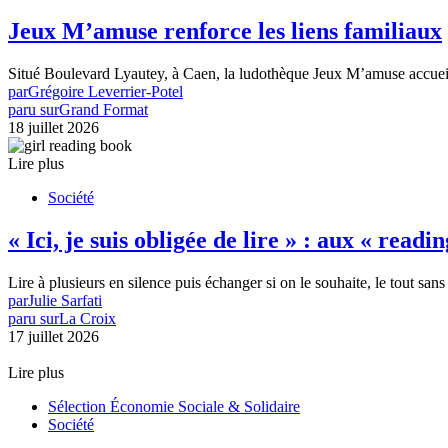
Jeux M’amuse renforce les liens familiaux
Situé Boulevard Lyautey, à Caen, la ludothèque Jeux M’amuse accuei
par
Grégoire Leverrier-Potel
paru sur
Grand Format
18 juillet 2026
Lire plus
Société
« Ici, je suis obligée de lire » : aux « rea
Lire à plusieurs en silence puis échanger si on le souhaite, le tout sans
par
Julie Sarfati
paru sur
La Croix
17 juillet 2026
Lire plus
Sélection Économie Sociale & Solidaire
Société