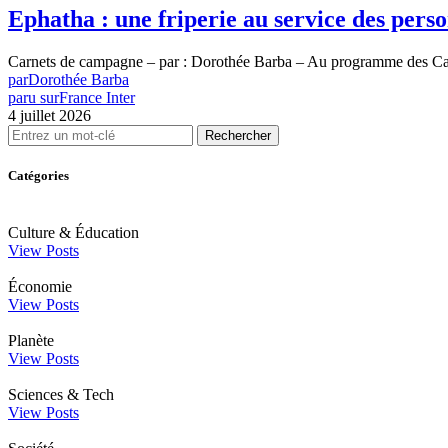
Ephatha : une friperie au service des person
Carnets de campagne – par : Dorothée Barba – Au programme des Ca
par
Dorothée Barba
paru sur
France Inter
4 juillet 2026
Rechercher
Catégories
Culture & Éducation
View Posts
Économie
View Posts
Planète
View Posts
Sciences & Tech
View Posts