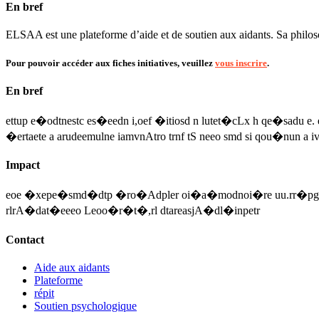
En bref
ELSAA est une plateforme d’aide et de soutien aux aidants. Sa philosop
Pour pouvoir accéder aux fiches initiatives, veuillez
vous inscrire
.
En bref
ettup e�odtnestc es�eedn i,oef �itiosd n lutet�cLx h qe�sadu e.
�ertaete a arudeemulne iamvnAtro trnf tS neeo smd si qou�nun a 
Impact
eoe �xepe�smd�dtp �ro�Adpler oi�a�modnoi�re uu.rr�pg�ur�
rlrA�dat�eeeo Leoo�r�t�,rl dtareasjA�dl�inpetr
Contact
Aide aux aidants
Plateforme
répit
Soutien psychologique