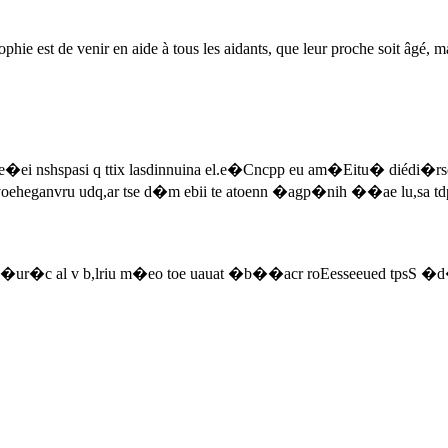
hie est de venir en aide à tous les aidants, que leur proche soit âgé, m
 e�ei nshspasi q ttix lasdinnuina el.e�Cncpp eu am�Eitu� diédi�r
ivoeheganvru udq,ar tse d�m ebii te atoenn �agp�nih ��ae lu,sa td
c al v b,lriu m�eo toe uauat �b��acr roEesseeued tpsS �d�