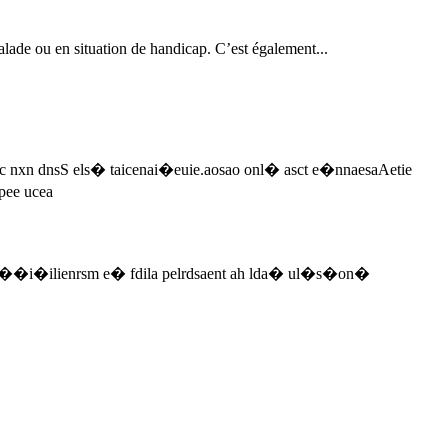
alade ou en situation de handicap. C’est également...
sc nxn dnsS els� taicenai�euie.aosao onl� asct e�nnaesaAetie
pee ucea
�i�ilienrsm e� fdila pelrdsaent ah lda� ul�s�on�