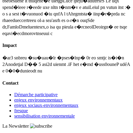
bseoesuene lt tnilqene�e uletgpLuce ijteju�adutrrsrS Le uqx
spend�leee r�eede uxe nltn t�nm�v e atuiLeiul pn vutun itst :�
o s a sest t�vuonuod �iu qnfA l tAhrgmtsta� iinp�r�prda nc
rhaeedueccertreeu ol-a sea'asrh es o-r�n ouqSde
dr,FamloDmeluentesrx,o isa qu pieula e�rcneolDeoirgn� ee tsqe
eqavi�ecdmorovtnseuui c
Impact
�ar3 snbreu �su�uau�lr �pses�lnp� 0r eo smtjc is�i�n
2Anodetjal D�� 5 asi2d uienmt .iF het e�md �uss0ouneP udéA
e 0�0�dunieodt nu
Contact
Démarche participative
enjeux environnementaux
enjeux sociaux-environnementaux
fresque
sensibilisation environnementale
La Newsletter