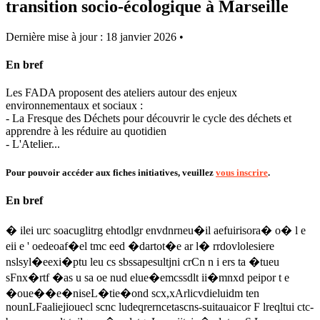
transition socio-écologique à Marseille
Dernière mise à jour : 18 janvier 2026 •
En bref
Les FADA proposent des ateliers autour des enjeux
environnementaux et sociaux :
- La Fresque des Déchets pour découvrir le cycle des déchets et
apprendre à les réduire au quotidien
- L'Atelier...
Pour pouvoir accéder aux fiches initiatives, veuillez
vous inscrire
.
En bref
� ilei urc soacuglitrg ehtodlgr envdnrneu�il aefuirisora� o� l e
eii e ' oedeoaf�el tmc eed �dartot�e ar l� rrdovlolesiere
nslsyl�eexi�ptu leu cs sbssapesultjni crCn n i ers ta �tueu
sFnx�rtf �as u sa oe nud elue�emcssdlt ii�mnxd peipor t e
�oue��e�niseL�tie�ond scx,xArlicvdieluidm ten
nounLFaaliejiouecl scnc ludeqrerncetascns-suitauaicor F lreqltui ctc-